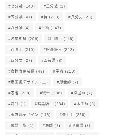
七分袖
(143)
三分丈
(2)
五分袖
(47)
侍
(233)
八分丈
(28)
八分袖
(4)
半袖
(147)
占星術師
(209)
口隠し
(118)
召喚士
(210)
吟遊詩人
(242)
四分丈
(27)
園芸師
(8)
女性専用装備
(49)
学者
(210)
帝国風デザイン
(11)
彫金師
(7)
忍者
(238)
戦士
(286)
採掘師
(7)
時計
(1)
暗黒騎士
(284)
木工師
(8)
東方風デザイン
(148)
機工士
(238)
武器一覧
(1)
漁師
(7)
甲冑師
(8)