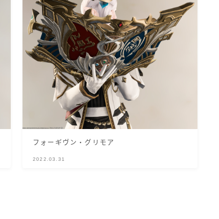
ゴーグル
目隠し
口隠し
マスク
フルフェイス
フォーギヴン・グリモア
2022.03.31
頭装備ギミックあり
ネイル