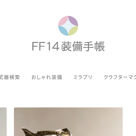
歴代ジョブAF
武器検索
おしゃれ装備
ミラプリ
クラフターマ
男女別デザイン
アネモス（染色可能紅蓮AF）
眼鏡
バイザー