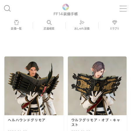
MENU
装備一覧
武器検索
おしゃれ装備
ミラプリ
歴代ジョブAF
男女別デザイン
アネモス（染色可能紅蓮AF）
眼鏡
バイザー
ヘルハウンドグリモア
ウルフグリモア・オブ・キャ
ゴーグル
スト