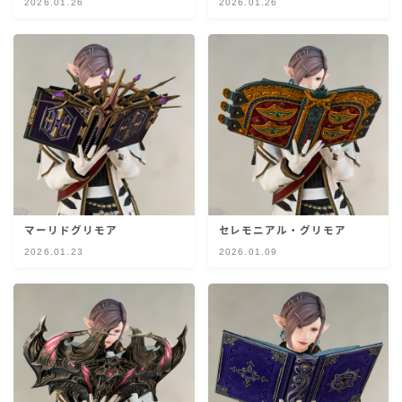
2026.01.26
2026.01.26
目隠し
口隠し
マスク
フルフェイス
頭装備ギミックあり
マーリドグリモア
セレモニアル・グリモア
2026.01.23
2026.01.09
ネイル
ノースリーブ
半袖