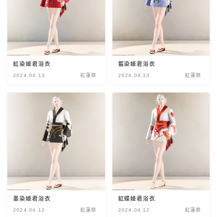
五分袖
七分袖
八分袖
紅染姫君浴衣
藍染姫君浴衣
2024.04.13
紅蓮祭
2024.04.13
紅蓮祭
東方風デザイン
イシュガルド風デザイン
アジムステップ風デザイン
マント
墨染姫君浴衣
紅蝶姫君浴衣
ローライズ
2024.04.12
紅蓮祭
2024.04.12
紅蓮祭