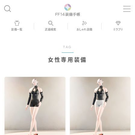
MENU
装備一覧
武器検索
おしゃれ装備
ミラプリ
歴代ジョブAF
TAG
男女別デザイン
女性専用装備
アネモス（染色可能紅蓮AF）
眼鏡
バイザー
ゴーグル