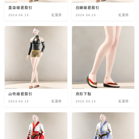
目隠し
墨染姫君股引
白練姫君股引
2024.04.13
紅蓮祭
2024.04.13
紅蓮祭
口隠し
マスク
フルフェイス
頭装備ギミックあり
ネイル
山吹姫君股引
舟形下駄
2024.04.13
紅蓮祭
2024.04.13
紅蓮祭
ノースリーブ
半袖