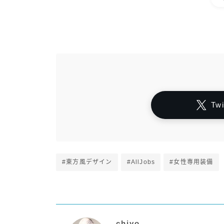
Tw
#東方風デザイン
#AllJobs
#女性専用装備
chiyo