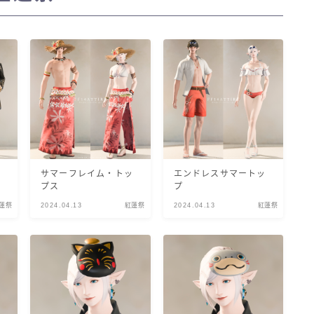
三分丈
四分丈
ハーフパンツ
七分丈
ビ
サマーフレイム・トッ
エンドレスサマートッ
八分丈
プス
プ
蓮祭
2024.04.13
紅蓮祭
2024.04.13
紅蓮祭
極シタデル・ボズヤ追憶戦