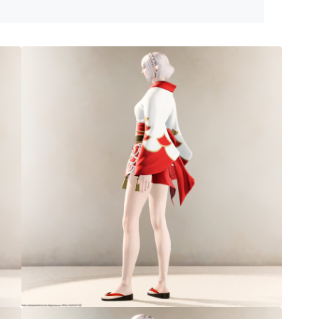
ゴーグル
目隠し
口隠し
マスク
フルフェイス
頭装備ギミックあり
ネイル