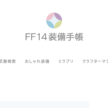
歴代ジョブAF
武器検索
おしゃれ装備
ミラプリ
クラフターマ
男女別デザイン
アネモス（染色可能紅蓮AF）
眼鏡
バイザー