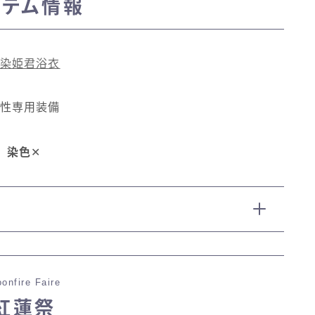
イテム情報
マント
染姫君浴衣
ローライズ
性専用装備
スカート
染色
✕
ミニスカート
ロングスカート
インナーパンツ付きスカート
onfire Faire
ショートパンツ
紅蓮祭