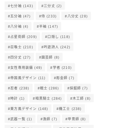
七分袖
(143)
三分丈
(2)
五分袖
(47)
侍
(233)
八分丈
(28)
八分袖
(4)
半袖
(147)
占星術師
(209)
口隠し
(118)
召喚士
(210)
吟遊詩人
(242)
四分丈
(27)
園芸師
(8)
女性専用装備
(49)
学者
(210)
帝国風デザイン
(11)
彫金師
(7)
忍者
(238)
戦士
(286)
採掘師
(7)
時計
(1)
暗黒騎士
(284)
木工師
(8)
東方風デザイン
(148)
機工士
(238)
武器一覧
(1)
漁師
(7)
甲冑師
(8)