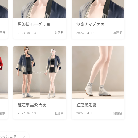
黒漆塗モーグリ面
漆塗ナマズオ面
蓮祭
2024.04.13
紅蓮祭
2024.04.13
紅蓮祭
紅蓮祭黒染法被
紅蓮祭足袋
蓮祭
2024.04.13
紅蓮祭
2024.04.13
紅蓮祭
もっと見る