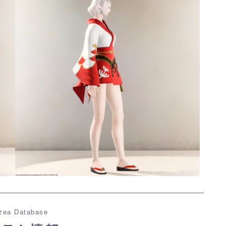
ノースリーブ
半袖
五分袖
七分袖
八分袖
東方風デザイン
イシュガルド風デザイン
zea Database
アジムステップ風デザイン