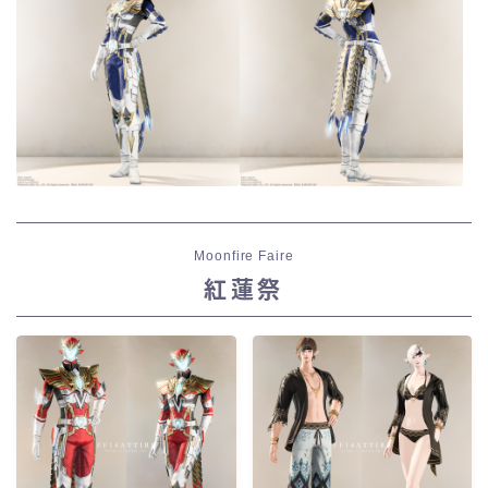
Moonfire Faire
紅蓮祭