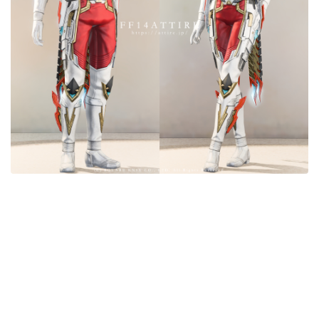
目隠し
口隠し
マスク
フルフェイス
頭装備ギミックあり
ネイル
ノースリーブ
半袖