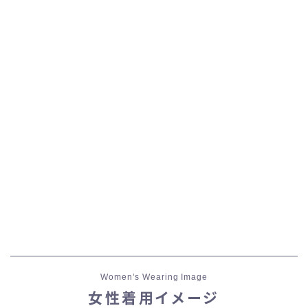
五分袖
七分袖
八分袖
東方風デザイン
イシュガルド風デザイン
アジムステップ風デザイン
マント
Women’s Wearing Image
ローライズ
女性着用イメージ