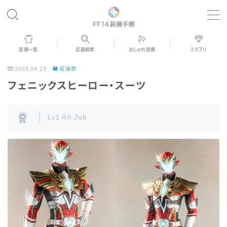
MENU
装備一覧
武器検索
おしゃれ装備
ミラプリ
歴代ジョブAF
2024.04.13
紅蓮祭
フェニックスヒーロー・スーツ
男女別デザイン
Lv1 All Job
アネモス（染色可能紅蓮AF）
眼鏡
バイザー
ゴーグル