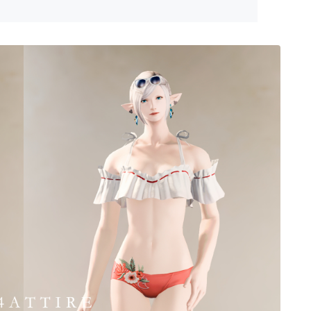
ゴーグル
目隠し
口隠し
マスク
フルフェイス
頭装備ギミックあり
ネイル