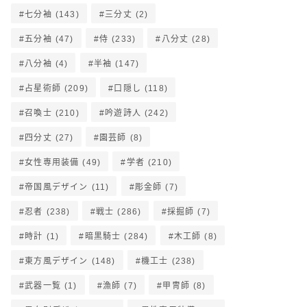
七分袖
(143)
三分丈
(2)
五分袖
(47)
侍
(233)
八分丈
(28)
八分袖
(4)
半袖
(147)
占星術師
(209)
口隠し
(118)
召喚士
(210)
吟遊詩人
(242)
四分丈
(27)
園芸師
(8)
女性専用装備
(49)
学者
(210)
帝国風デザイン
(11)
彫金師
(7)
忍者
(238)
戦士
(286)
採掘師
(7)
時計
(1)
暗黒騎士
(284)
木工師
(8)
東方風デザイン
(148)
機工士
(238)
武器一覧
(1)
漁師
(7)
甲冑師
(8)