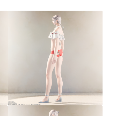
三分丈
四分丈
ハーフパンツ
七分丈
八分丈
極シタデル・ボズヤ追憶戦