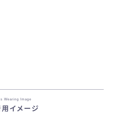
マント
ローライズ
スカート
ミニスカート
ロングスカート
インナーパンツ付きスカート
s Wearing Image
ショートパンツ
着用イメージ