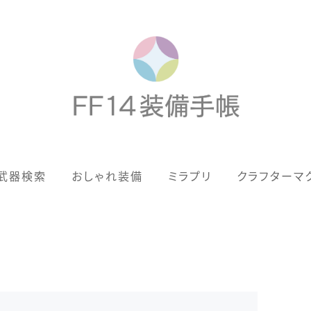
歴代ジョブAF
武器検索
おしゃれ装備
ミラプリ
クラフターマ
男女別デザイン
アネモス（染色可能紅蓮AF）
眼鏡
バイザー