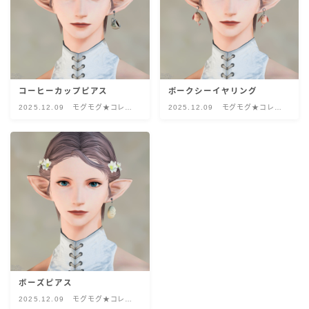
五分袖
七分袖
八分袖
コーヒーカップピアス
ポークシーイヤリング
2025.12.09
モグモグ★コレク
2025.12.09
モグモグ★コレク
ション
ション
東方風デザイン
イシュガルド風デザイン
アジムステップ風デザイン
マント
ボーズピアス
ローライズ
2025.12.09
モグモグ★コレク