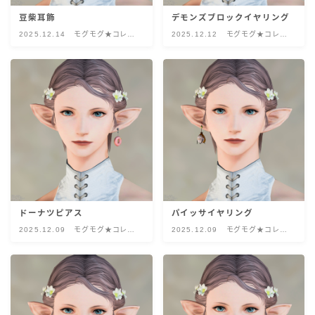
目隠し
豆柴耳飾
デモンズブロックイヤリング
2025.12.14
モグモグ★コレク
2025.12.12
モグモグ★コレク
ション
ション
口隠し
マスク
フルフェイス
頭装備ギミックあり
ネイル
ドーナツピアス
パイッサイヤリング
2025.12.09
モグモグ★コレク
2025.12.09
モグモグ★コレク
ション
ション
ノースリーブ
半袖