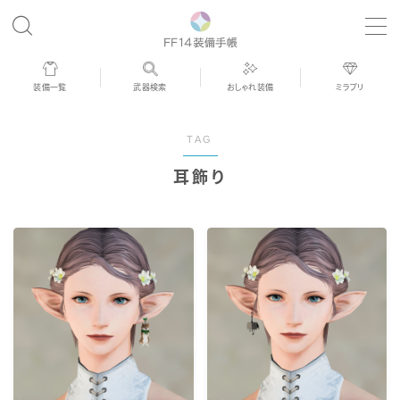
MENU
装備一覧
武器検索
おしゃれ装備
ミラプリ
歴代ジョブAF
TAG
男女別デザイン
耳飾り
アネモス（染色可能紅蓮AF）
眼鏡
バイザー
ゴーグル