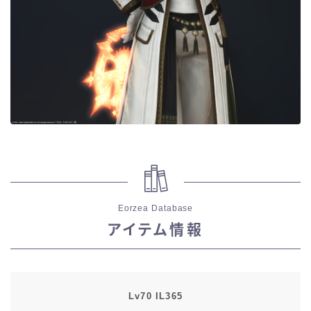
目隠し
口隠し
マスク
フルフェイス
頭装備ギミックあり
Eorzea Database
ネイル
アイテム情報
ノースリーブ
半袖
Lv70 IL365