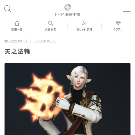
MENU
装備一覧
武器検索
おしゃれ装備
ミラプリ
歴代ジョブAF
2022.03.01
2026.01.06
天之法輪
男女別デザイン
アネモス（染色可能紅蓮AF）
眼鏡
バイザー
ゴーグル