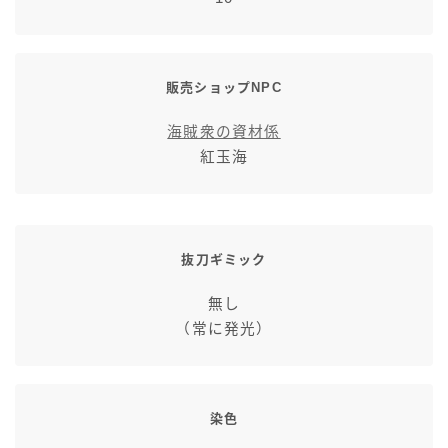
スカート
ミニスカート
販売ショップNPC
海賊衆の資材係
ロングスカート
紅玉海
インナーパンツ付きスカート
ショートパンツ
抜刀ギミック
三分丈
無し
（常に発光）
四分丈
ハーフパンツ
染色