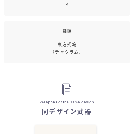
✕
七分丈
八分丈
種類
極シタデル・ボズヤ追憶戦
東方式輪
（チャクラム）
Weapons of the same design
同デザイン武器