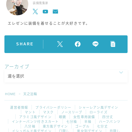
装備蒐集家
エレゼンに装備を着せることが大好きです。
SHARE
アーカイブ
HOME
天之法輪
＞
運営者情報
プライバシーポリシー
シャーレアン風デザイン
マント
マスク
ノースリーブ
ローライズ
アラミゴ風デザイン
眼鏡
女性専用装備
四分丈
インナーパンツ付きスカート
七分袖
半袖
ハーフパンツ
八分袖
東方風デザイン
ゴーグル
七分丈
イシュガルド風デザイン
口隠し
男女別デザイン
目隠し