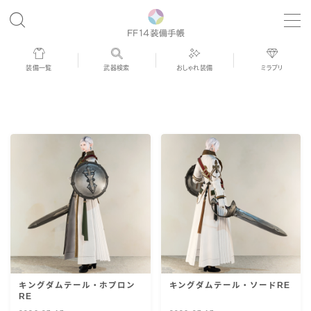
MENU
装備一覧
武器検索
おしゃれ装備
ミラプリ
歴代ジョブAF
男女別デザイン
アネモス（染色可能紅蓮AF）
眼鏡
バイザー
キングダムテール・ホプロン
キングダムテール・ソードRE
ゴーグル
RE