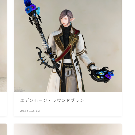
三分丈
四分丈
ハーフパンツ
七分丈
八分丈
極シタデル・ボズヤ追憶戦
エデンモーン・ラウンドブラシ
2025.12.13