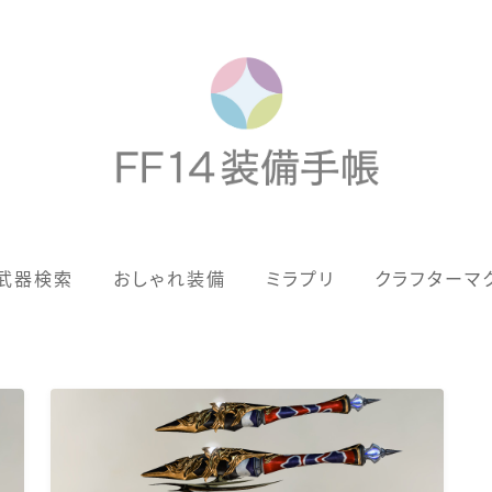
歴代ジョブAF
武器検索
おしゃれ装備
ミラプリ
クラフターマ
男女別デザイン
アネモス（染色可能紅蓮AF）
眼鏡
バイザー