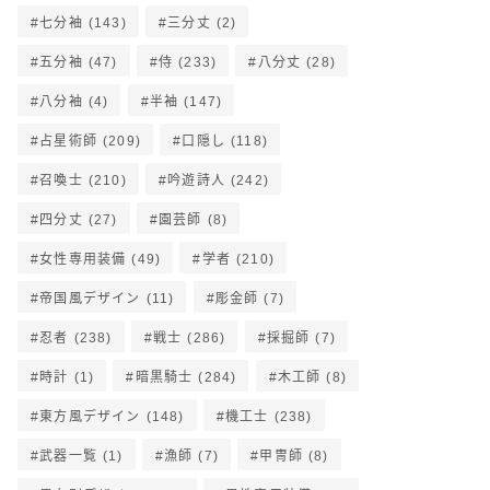
七分袖
(143)
三分丈
(2)
五分袖
(47)
侍
(233)
八分丈
(28)
八分袖
(4)
半袖
(147)
占星術師
(209)
口隠し
(118)
召喚士
(210)
吟遊詩人
(242)
四分丈
(27)
園芸師
(8)
女性専用装備
(49)
学者
(210)
帝国風デザイン
(11)
彫金師
(7)
忍者
(238)
戦士
(286)
採掘師
(7)
時計
(1)
暗黒騎士
(284)
木工師
(8)
東方風デザイン
(148)
機工士
(238)
武器一覧
(1)
漁師
(7)
甲冑師
(8)