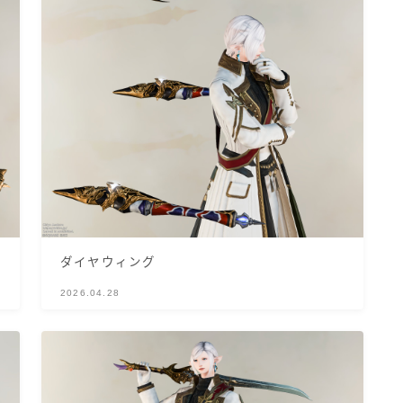
ゴーグル
目隠し
口隠し
マスク
フルフェイス
ダイヤウィング
2026.04.28
頭装備ギミックあり
ネイル