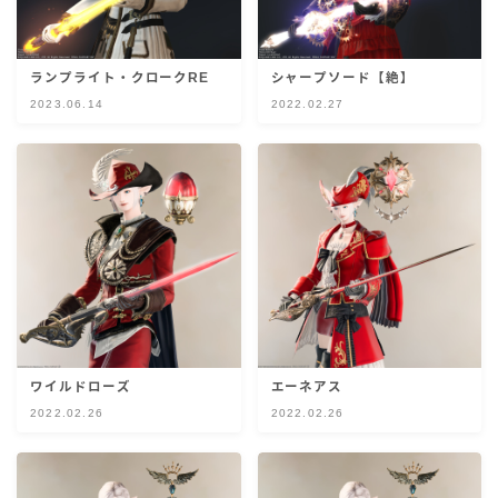
五分袖
ランプライト・クロークRE
シャープソード【絶】
七分袖
2023.06.14
2022.02.27
八分袖
東方風デザイン
イシュガルド風デザイン
アジムステップ風デザイン
ワイルドローズ
エーネアス
マント
2022.02.26
2022.02.26
ローライズ