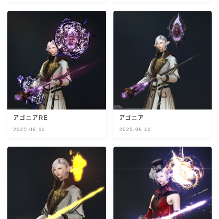
目隠し
口隠し
マスク
フルフェイス
アゴニアRE
アゴニア
頭装備ギミックあり
2025.08.11
2025.08.10
ネイル
ノースリーブ
半袖