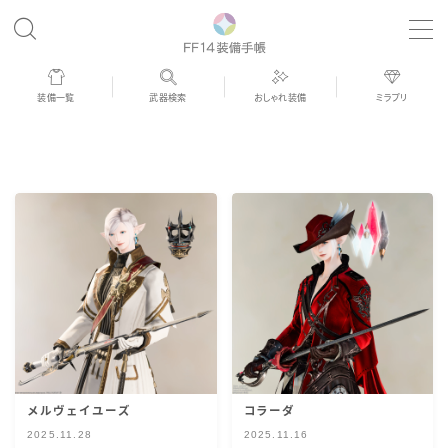
MENU
装備一覧
武器検索
おしゃれ装備
ミラプリ
歴代ジョブAF
男女別デザイン
アネモス（染色可能紅蓮AF）
眼鏡
バイザー
メルヴェイユーズ
コラーダ
ゴーグル
2025.11.28
2025.11.16