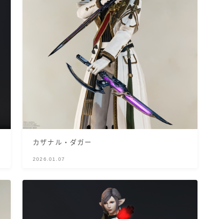
ゴーグル
目隠し
口隠し
マスク
フルフェイス
カザナル・ダガー
2026.01.07
頭装備ギミックあり
ネイル