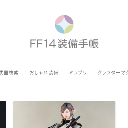
歴代ジョブAF
武器検索
おしゃれ装備
ミラプリ
クラフターマ
男女別デザイン
アネモス（染色可能紅蓮AF）
眼鏡
バイザー