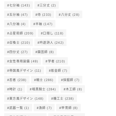
七分袖
(143)
三分丈
(2)
五分袖
(47)
侍
(233)
八分丈
(28)
八分袖
(4)
半袖
(147)
占星術師
(209)
口隠し
(118)
召喚士
(210)
吟遊詩人
(242)
四分丈
(27)
園芸師
(8)
女性専用装備
(49)
学者
(210)
帝国風デザイン
(11)
彫金師
(7)
忍者
(238)
戦士
(286)
採掘師
(7)
時計
(1)
暗黒騎士
(284)
木工師
(8)
東方風デザイン
(148)
機工士
(238)
武器一覧
(1)
漁師
(7)
甲冑師
(8)