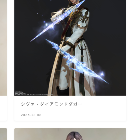
三分丈
四分丈
ハーフパンツ
七分丈
八分丈
極シタデル・ボズヤ追憶戦
シヴァ・ダイアモンドダガー
2025.12.08