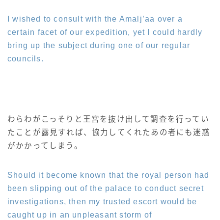
五分袖
I wished to consult with the Amalj’aa over a
certain facet of our expedition, yet I could hardly
七分袖
bring up the subject during one of our regular
councils.
八分袖
東方風デザイン
わらわがこっそりと王宮を抜け出して調査を行ってい
イシュガルド風デザイン
たことが露見すれば、協力してくれたあの者にも迷惑
がかかってしまう。
アジムステップ風デザイン
Should it become known that the royal person had
マント
been slipping out of the palace to conduct secret
investigations, then my trusted escort would be
ローライズ
caught up in an unpleasant storm of