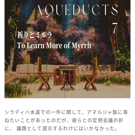
目隠し
口隠し
マスク
フルフェイス
頭装備ギミックあり
ネイル
ノースリーブ
シラディハ水道での一件に関して、アマルジャ族に尋
ねたいことがあったのだが、彼らとの定例会議の折
半袖
に、 議題として提示するわけにはいかなかった。