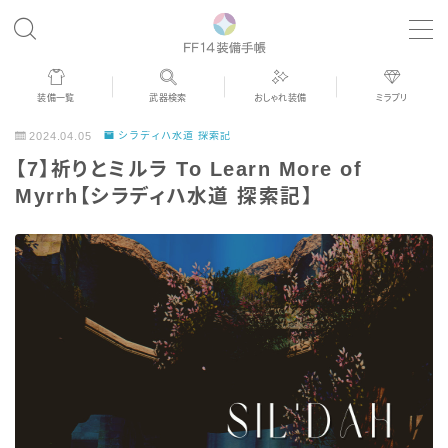
MENU
装備一覧
武器検索
おしゃれ装備
ミラプリ
歴代ジョブAF
2024.04.05
シラディハ水道 探索記
【7】祈りとミルラ To Learn More of
男女別デザイン
Myrrh【シラディハ水道 探索記】
アネモス（染色可能紅蓮AF）
眼鏡
バイザー
ゴーグル