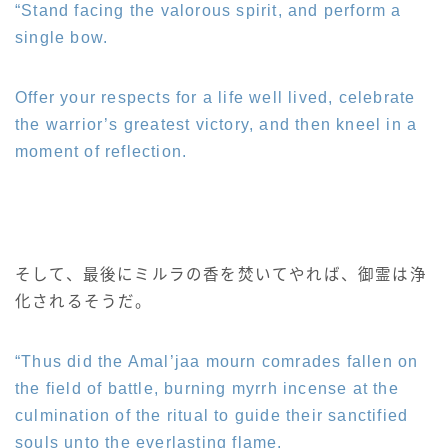
“Stand facing the valorous spirit, and perform a
single bow.
Offer your respects for a life well lived, celebrate
the warrior’s greatest victory, and then kneel in a
moment of reflection.
そして、最後にミルラの香を焚いてやれば、御霊は浄
化されるそうだ。
“Thus did the Amal’jaa mourn comrades fallen on
the field of battle, burning myrrh incense at the
culmination of the ritual to guide their sanctified
souls unto the everlasting flame.