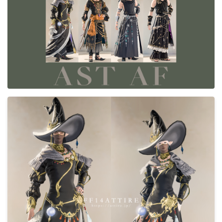
目隠し
口隠し
マスク
フルフェイス
頭装備ギミックあり
ネイル
ノースリーブ
半袖