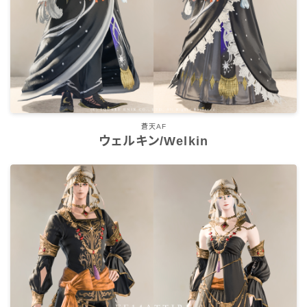
五分袖
七分袖
八分袖
蒼天AF
東方風デザイン
ウェルキン/Welkin
イシュガルド風デザイン
アジムステップ風デザイン
マント
ローライズ