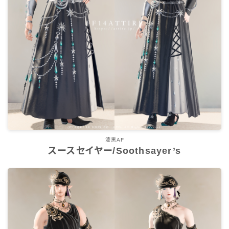
七分丈
八分丈
極シタデル・ボズヤ追憶戦
漆黒AF
スースセイヤー/Soothsayer’s