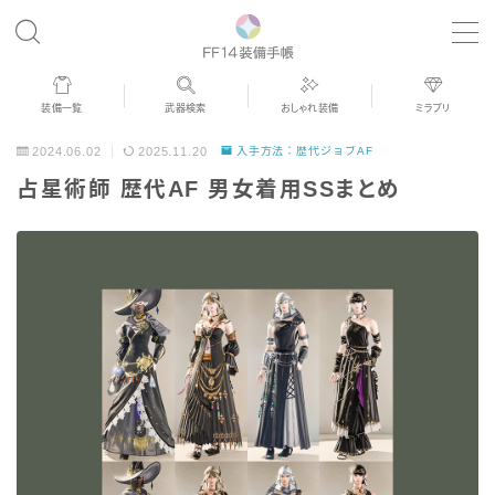
MENU
装備一覧
武器検索
おしゃれ装備
ミラプリ
歴代ジョブAF
2024.06.02
2025.11.20
入手方法：歴代ジョブAF
占星術師 歴代AF 男女着用SSまとめ
男女別デザイン
アネモス（染色可能紅蓮AF）
眼鏡
バイザー
ゴーグル