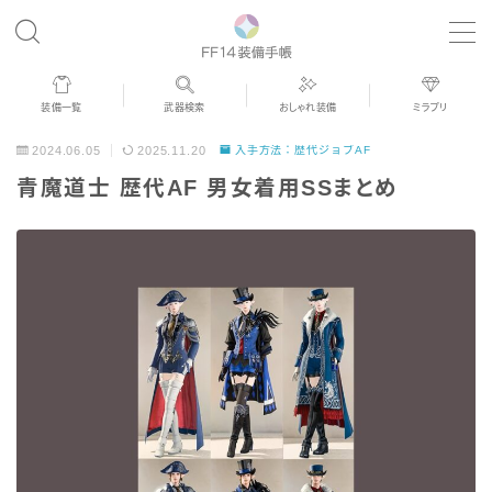
MENU
装備一覧
武器検索
おしゃれ装備
ミラプリ
歴代ジョブAF
2024.06.05
2025.11.20
入手方法：歴代ジョブAF
青魔道士 歴代AF 男女着用SSまとめ
男女別デザイン
アネモス（染色可能紅蓮AF）
眼鏡
バイザー
ゴーグル