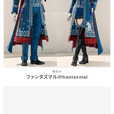
七分丈
八分丈
極シタデル・ボズヤ追憶戦
暁月AF
ファンタズマル/Phantasmal