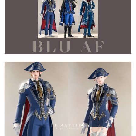
目隠し
口隠し
マスク
フルフェイス
頭装備ギミックあり
ネイル
ノースリーブ
半袖