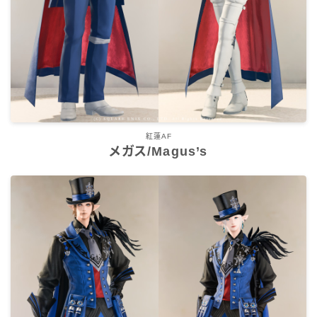
五分袖
七分袖
八分袖
東方風デザイン
紅蓮AF
メガス/Magus’s
イシュガルド風デザイン
アジムステップ風デザイン
マント
ローライズ