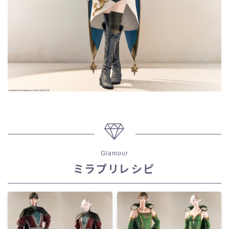
目隠し
口隠し
マスク
フルフェイス
頭装備ギミックあり
Glamour
ネイル
ミラプリレシピ
ノースリーブ
半袖