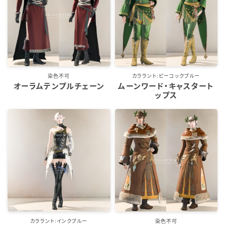
五分袖
七分袖
八分袖
染色不可
カララント:ピーコックブルー
オーラムテンプルチェーン
ムーンワード・キャスタート
ップス
東方風デザイン
イシュガルド風デザイン
アジムステップ風デザイン
マント
ローライズ
カララント:インクブルー
染色不可