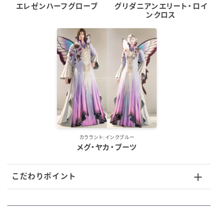
エレゼンハーフグローブ
グリダニアンエリート・ロイ
スカート
ンクロス
ミニスカート
ロングスカート
インナーパンツ付きスカート
ショートパンツ
カララント:インクブルー
メグ・ヤカ・ブーツ
三分丈
四分丈
こだわりポイント
ハーフパンツ