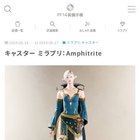
MENU
装備一覧
武器検索
おしゃれ装備
ミラプリ
歴代ジョブAF
2024.06.16
2024.06.27
ミラプリ-キャスター
キャスター ミラプリ：Amphitrite
男女別デザイン
アネモス（染色可能紅蓮AF）
眼鏡
バイザー
ゴーグル