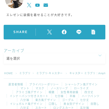
エレゼンに装備を着せることが大好きです。
SHARE
アーカイブ
HOME
ミラプリ
ミラプリ-キャスター
キャスター ミラプリ：Amphitri
＞
＞
＞
運営者情報
プライバシーポリシー
シャーレアン風デザイン
マント
マスク
ノースリーブ
ローライズ
アラミゴ風デザイン
眼鏡
女性専用装備
四分丈
インナーパンツ付きスカート
七分袖
半袖
ハーフパンツ
八分袖
東方風デザイン
ゴーグル
七分丈
イシュガルド風デザイン
口隠し
男女別デザイン
目隠し
八分丈
スカート
ロングスカート
五分袖