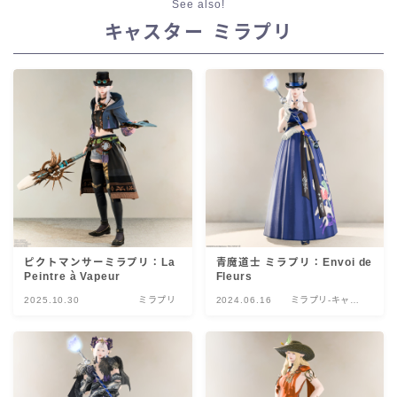
See also!
七分丈
キャスター ミラプリ
八分丈
極シタデル・ボズヤ追憶戦
ピクトマンサーミラプリ：La
青魔道士 ミラプリ：Envoi de
Peintre à Vapeur
Fleurs
2025.10.30
ミラプリ
2024.06.16
ミラプリ-キャス
ター