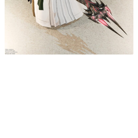
目隠し
口隠し
マスク
フルフェイス
頭装備ギミックあり
ネイル
ノースリーブ
半袖