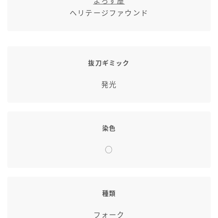
よろず屋
七分丈
ヘリテージファウンド
八分丈
抜刀ギミック
極シタデル・ボズヤ追憶戦
発光
染色
◯
種類
フォーク