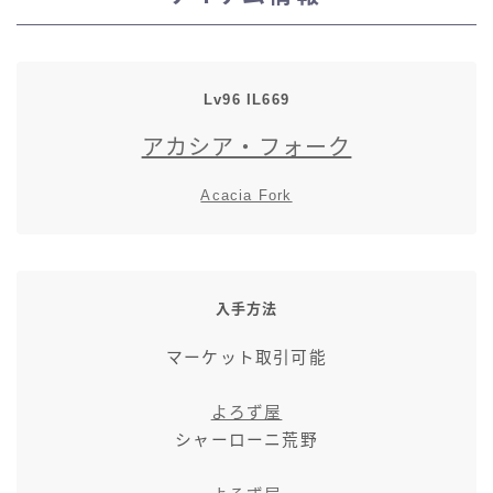
スカート
ミニスカート
Lv96
IL
669
アカシア・フォーク
ロングスカート
Acacia Fork
インナーパンツ付きスカート
ショートパンツ
入手方法
三分丈
マーケット取引可能
四分丈
よろず屋
シャーローニ荒野
ハーフパンツ