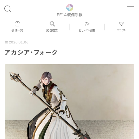
MENU
装備一覧
武器検索
おしゃれ装備
ミラプリ
歴代ジョブAF
2026.01.06
アカシア・フォーク
男女別デザイン
アネモス（染色可能紅蓮AF）
眼鏡
バイザー
ゴーグル