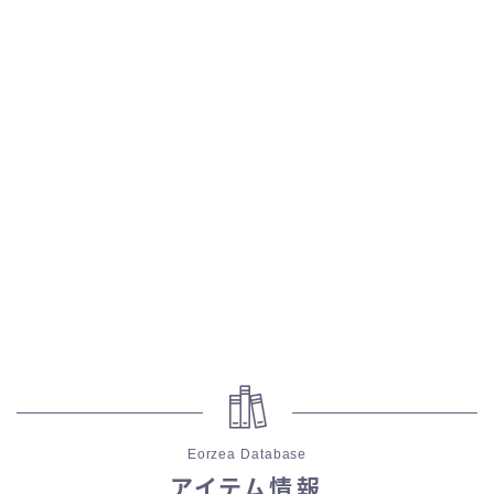
五分袖
七分袖
八分袖
東方風デザイン
イシュガルド風デザイン
アジムステップ風デザイン
マント
Eorzea Database
ローライズ
アイテム情報