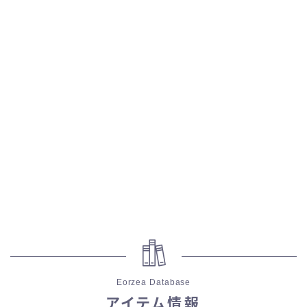
五分袖
七分袖
八分袖
東方風デザイン
イシュガルド風デザイン
アジムステップ風デザイン
マント
Eorzea Database
ローライズ
アイテム情報