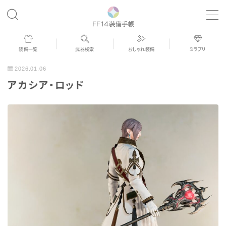
MENU
装備一覧
武器検索
おしゃれ装備
ミラプリ
歴代ジョブAF
2026.01.06
アカシア・ロッド
男女別デザイン
アネモス（染色可能紅蓮AF）
眼鏡
バイザー
ゴーグル