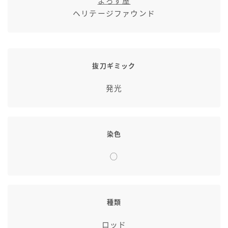
よろず屋
七分丈
ヘリテージファウンド
八分丈
抜刀ギミック
極シタデル・ボズヤ追憶戦
発光
染色
◯
種類
ロッド