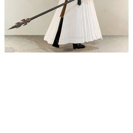
目隠し
口隠し
マスク
フルフェイス
頭装備ギミックあり
ネイル
ノースリーブ
半袖