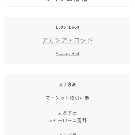
スカート
ミニスカート
Lv96
IL
669
アカシア・ロッド
ロングスカート
Acacia Rod
インナーパンツ付きスカート
ショートパンツ
入手方法
三分丈
マーケット取引可能
四分丈
よろず屋
シャーローニ荒野
ハーフパンツ