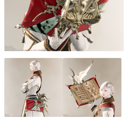
目隠し
口隠し
マスク
フルフェイス
頭装備ギミックあり
ネイル
ノースリーブ
半袖