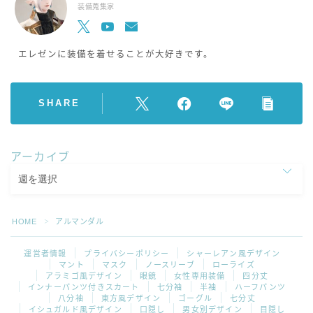
装備蒐集家
エレゼンに装備を着せることが大好きです。
SHARE
アーカイブ
HOME
アルマンダル
＞
運営者情報
プライバシーポリシー
シャーレアン風デザイン
マント
マスク
ノースリーブ
ローライズ
アラミゴ風デザイン
眼鏡
女性専用装備
四分丈
インナーパンツ付きスカート
七分袖
半袖
ハーフパンツ
八分袖
東方風デザイン
ゴーグル
七分丈
イシュガルド風デザイン
口隠し
男女別デザイン
目隠し