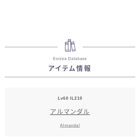
スカート
ミニスカート
ロングスカート
Eorzea Database
インナーパンツ付きスカート
アイテム情報
ショートパンツ
三分丈
Lv60 IL210
アルマンダル
四分丈
Almandal
ハーフパンツ