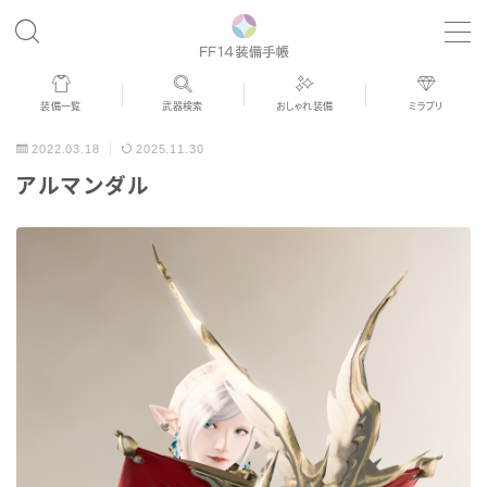
MENU
装備一覧
武器検索
おしゃれ装備
ミラプリ
歴代ジョブAF
2022.03.18
2025.11.30
アルマンダル
男女別デザイン
アネモス（染色可能紅蓮AF）
眼鏡
バイザー
ゴーグル