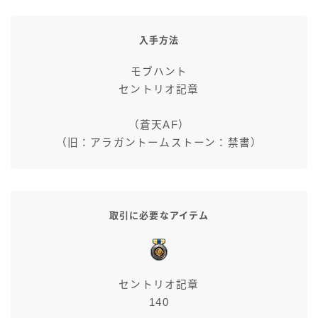
七分丈
入手方法
八分丈
モブハント
セントリオ記章
極シタデル・ボズヤ追憶戦
（蒼天AF）
（旧：アラガントームストーン：禁書）
取引に必要なアイテム
セントリオ記章
140