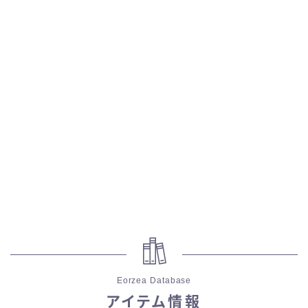
スカート
ミニスカート
ロングスカート
インナーパンツ付きスカート
ショートパンツ
三分丈
四分丈
Eorzea Database
ハーフパンツ
アイテム情報