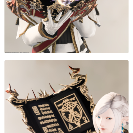
目隠し
口隠し
マスク
フルフェイス
頭装備ギミックあり
ネイル
ノースリーブ
半袖