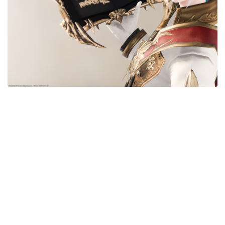
五分袖
七分袖
八分袖
東方風デザイン
イシュガルド風デザイン
アジムステップ風デザイン
マント
ローライズ