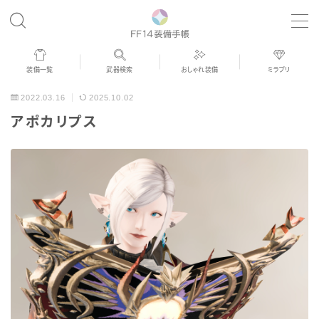
MENU
装備一覧
武器検索
おしゃれ装備
ミラプリ
歴代ジョブAF
2022.03.16
2025.10.02
アポカリプス
男女別デザイン
アネモス（染色可能紅蓮AF）
眼鏡
バイザー
ゴーグル