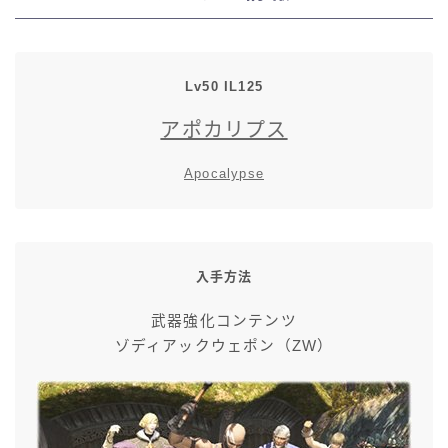
七分丈
八分丈
Lv50 IL12
5
アポカリプス
極シタデル・ボズヤ追憶戦
Apocalypse
入手方法
武器強化コンテンツ
ゾディアックウェポン（ZW）