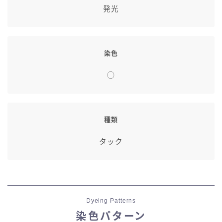
発光
染色
◯
種類
タック
Dyeing Patterns
染色パターン