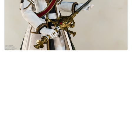
五分袖
七分袖
八分袖
東方風デザイン
イシュガルド風デザイン
アジムステップ風デザイン
マント
ローライズ