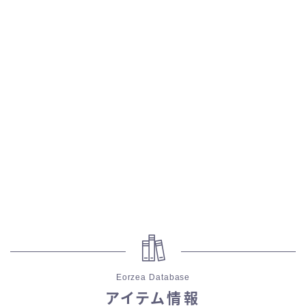
スカート
ミニスカート
ロングスカート
インナーパンツ付きスカート
ショートパンツ
三分丈
四分丈
Eorzea Database
ハーフパンツ
アイテム情報