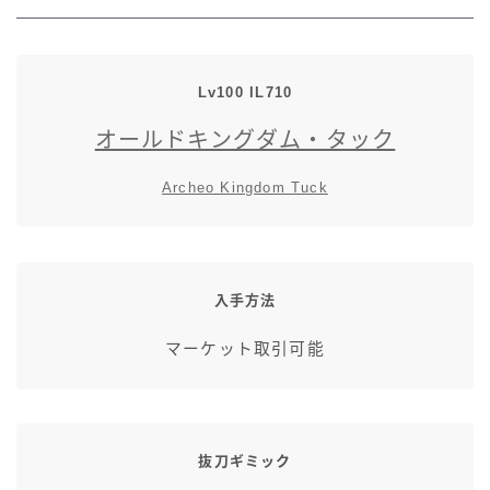
七分丈
八分丈
Lv100
IL
710
オールドキングダム・タック
極シタデル・ボズヤ追憶戦
Archeo Kingdom Tuck
入手方法
マーケット取引可能
抜刀ギミック