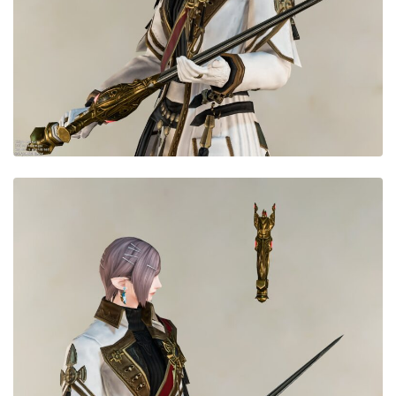
目隠し
口隠し
マスク
フルフェイス
頭装備ギミックあり
ネイル
ノースリーブ
半袖