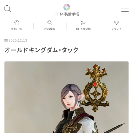
MENU
装備一覧
武器検索
おしゃれ装備
ミラプリ
歴代ジョブAF
2025.12.13
オールドキングダム・タック
男女別デザイン
アネモス（染色可能紅蓮AF）
眼鏡
バイザー
ゴーグル