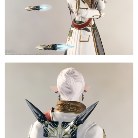
目隠し
口隠し
マスク
フルフェイス
頭装備ギミックあり
ネイル
ノースリーブ
半袖