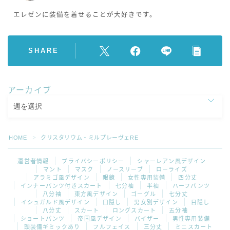
エレゼンに装備を着せることが大好きです。
SHARE
アーカイブ
HOME
クリスタリウム・ミルプレーヴェRE
＞
運営者情報
プライバシーポリシー
シャーレアン風デザイン
マント
マスク
ノースリーブ
ローライズ
アラミゴ風デザイン
眼鏡
女性専用装備
四分丈
インナーパンツ付きスカート
七分袖
半袖
ハーフパンツ
八分袖
東方風デザイン
ゴーグル
七分丈
イシュガルド風デザイン
口隠し
男女別デザイン
目隠し
八分丈
スカート
ロングスカート
五分袖
ショートパンツ
帝国風デザイン
バイザー
男性専用装備
頭装備ギミックあり
フルフェイス
三分丈
ミニスカート