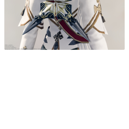
五分袖
七分袖
八分袖
東方風デザイン
イシュガルド風デザイン
アジムステップ風デザイン
マント
ローライズ