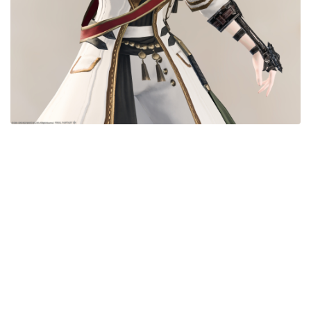
目隠し
口隠し
マスク
フルフェイス
頭装備ギミックあり
ネイル
ノースリーブ
半袖