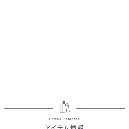
五分袖
七分袖
八分袖
東方風デザイン
イシュガルド風デザイン
アジムステップ風デザイン
マント
ローライズ
Eorzea Database
アイテム情報