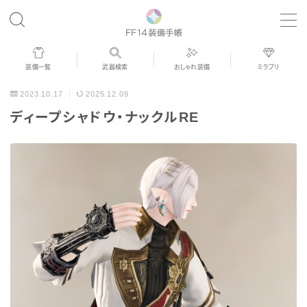
MENU
装備一覧
武器検索
おしゃれ装備
ミラプリ
歴代ジョブAF
2023.10.17
2025.12.09
ディープシャドウ・ナックルRE
男女別デザイン
アネモス（染色可能紅蓮AF）
眼鏡
バイザー
ゴーグル