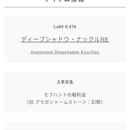
スカート
ミニスカート
Lv80 IL470
ディープシャドウ・ナックルRE
ロングスカート
Augmented Deepshadow Knuckles
インナーパンツ付きスカート
ショートパンツ
入手方法
三分丈
モブハントの戦利品
（旧 アラガントームストーン：幻想）
四分丈
ハーフパンツ