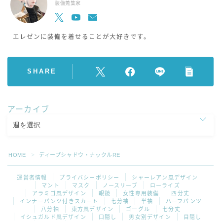
装備蒐集家
エレゼンに装備を着せることが大好きです。
SHARE
アーカイブ
HOME
ディープシャドウ・ナックルRE
＞
運営者情報
プライバシーポリシー
シャーレアン風デザイン
マント
マスク
ノースリーブ
ローライズ
アラミゴ風デザイン
眼鏡
女性専用装備
四分丈
インナーパンツ付きスカート
七分袖
半袖
ハーフパンツ
八分袖
東方風デザイン
ゴーグル
七分丈
イシュガルド風デザイン
口隠し
男女別デザイン
目隠し