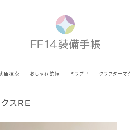
歴代ジョブAF
武器検索
おしゃれ装備
ミラプリ
クラフターマ
男女別デザイン
アネモス（染色可能紅蓮AF）
クスRE
眼鏡
バイザー