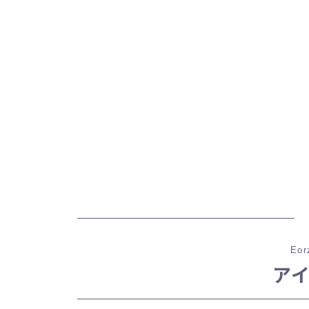
Eor
ア