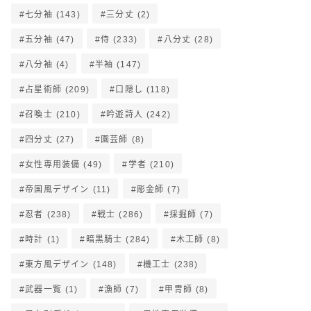
七分袖
(143)
三分丈
(2)
五分袖
(47)
侍
(233)
八分丈
(28)
八分袖
(4)
半袖
(147)
占星術師
(209)
口隠し
(118)
召喚士
(210)
吟遊詩人
(242)
四分丈
(27)
園芸師
(8)
女性専用装備
(49)
学者
(210)
帝国風デザイン
(11)
彫金師
(7)
忍者
(238)
戦士
(286)
採掘師
(7)
時計
(1)
暗黒騎士
(284)
木工師
(8)
東方風デザイン
(148)
機工士
(238)
武器一覧
(1)
漁師
(7)
甲冑師
(8)