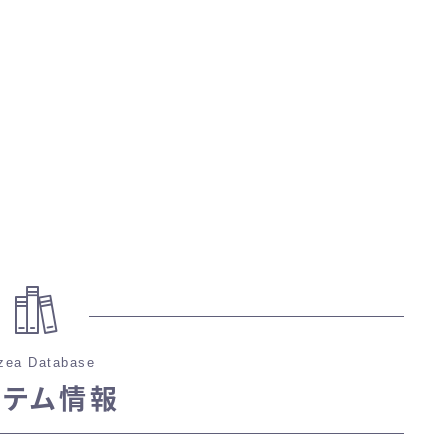
マント
ローライズ
スカート
ミニスカート
ロングスカート
インナーパンツ付きスカート
zea Database
イテム情報
ショートパンツ