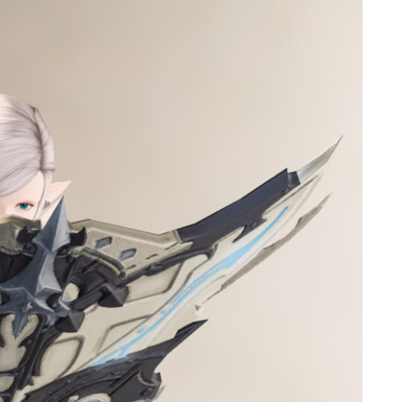
ゴーグル
目隠し
口隠し
マスク
フルフェイス
頭装備ギミックあり
ネイル