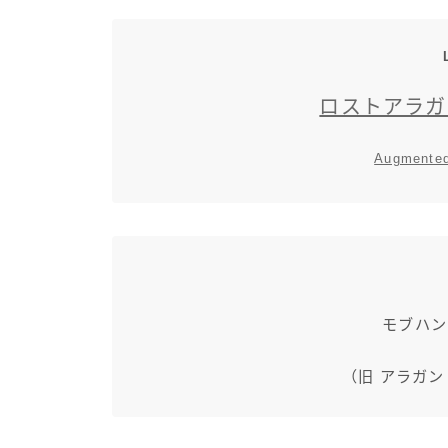
ロストアラガ
Augmented
モブハン
（旧 アラガ