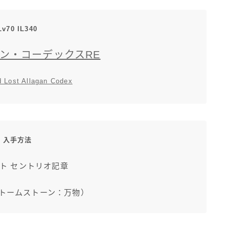
三分丈
Lv70 IL340
四分丈
ン・コーデックスRE
ハーフパンツ
 Lost Allagan Codex
七分丈
八分丈
入手方法
極シタデル・ボズヤ追憶戦
ト セントリオ記章
ントームストーン：万物）