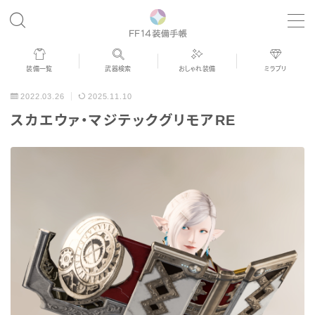
MENU
装備一覧
武器検索
おしゃれ装備
ミラプリ
歴代ジョブAF
2022.03.26
2025.11.10
スカエウァ・マジテックグリモアRE
男女別デザイン
アネモス（染色可能紅蓮AF）
眼鏡
バイザー
ゴーグル