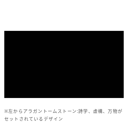
スカート
ミニスカート
ロングスカート
インナーパンツ付きスカート
ショートパンツ
三分丈
四分丈
※左からアラガントームストーン:詩学、虚構、万物が
ハーフパンツ
セットされているデザイン