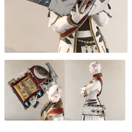
目隠し
口隠し
マスク
フルフェイス
頭装備ギミックあり
ネイル
ノースリーブ
半袖