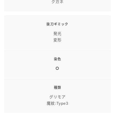
クガネ
抜刀ギミック
発光
変形
染色
種類
グリモア
魔紋:Type3