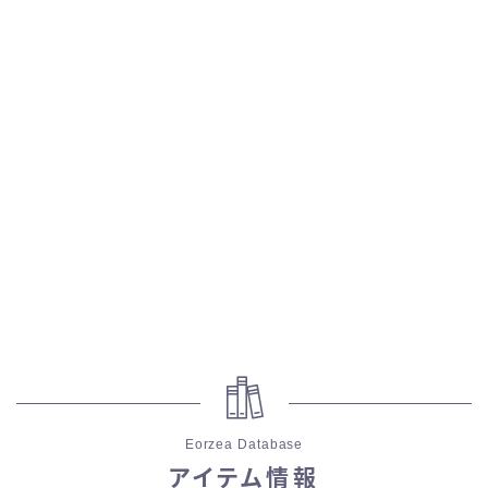
スカート
ミニスカート
ロングスカート
インナーパンツ付きスカート
ショートパンツ
三分丈
四分丈
Eorzea Database
ハーフパンツ
アイテム情報