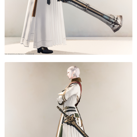
目隠し
口隠し
マスク
フルフェイス
頭装備ギミックあり
ネイル
ノースリーブ
半袖