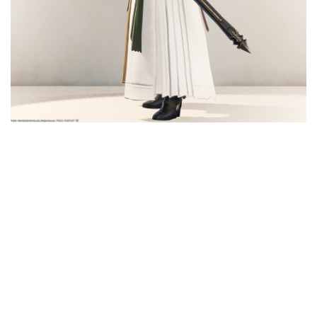
五分袖
七分袖
八分袖
東方風デザイン
イシュガルド風デザイン
アジムステップ風デザイン
マント
ローライズ