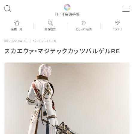
MENU
装備一覧
武器検索
おしゃれ装備
ミラプリ
歴代ジョブAF
2022.04.25
2025.11.10
スカエウァ・マジテックカッツバルゲルRE
男女別デザイン
アネモス（染色可能紅蓮AF）
眼鏡
バイザー
ゴーグル