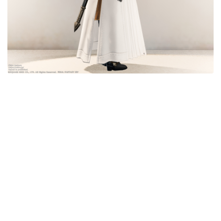
五分袖
七分袖
八分袖
東方風デザイン
イシュガルド風デザイン
アジムステップ風デザイン
マント
ローライズ