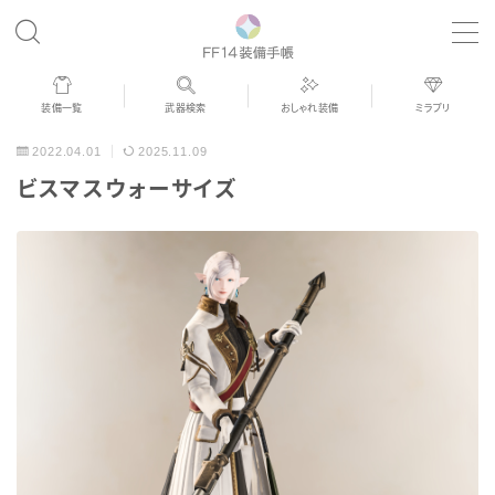
MENU
装備一覧
武器検索
おしゃれ装備
ミラプリ
歴代ジョブAF
2022.04.01
2025.11.09
ビスマスウォーサイズ
男女別デザイン
アネモス（染色可能紅蓮AF）
眼鏡
バイザー
ゴーグル