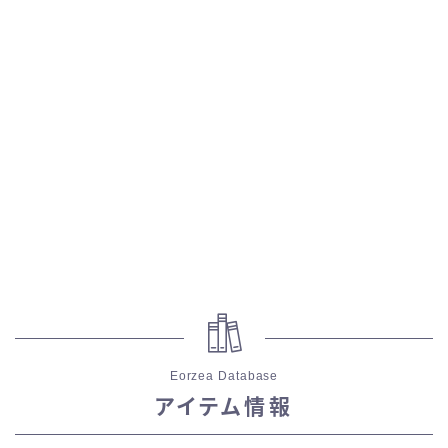
スカート
ミニスカート
ロングスカート
インナーパンツ付きスカート
ショートパンツ
三分丈
四分丈
Eorzea Database
アイテム情報
ハーフパンツ