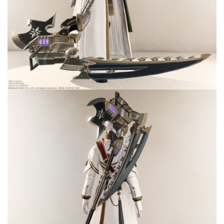
目隠し
口隠し
マスク
フルフェイス
頭装備ギミックあり
ネイル
ノースリーブ
半袖