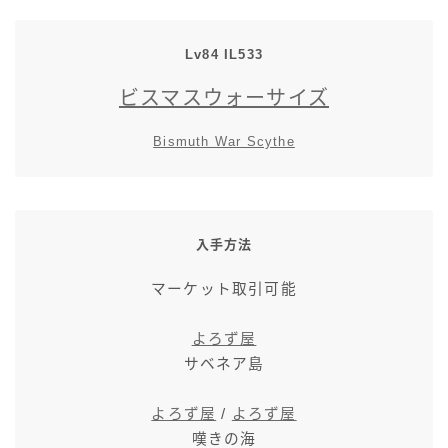
七分丈
Lv84 IL533
八分丈
ビスマスウォーサイズ
極シタデル・ボズヤ追憶戦
Bismuth War Scythe
入手方法
マーケット取引可能
よろず屋
サベネア島
よろず屋
/
よろず屋
嘆きの海