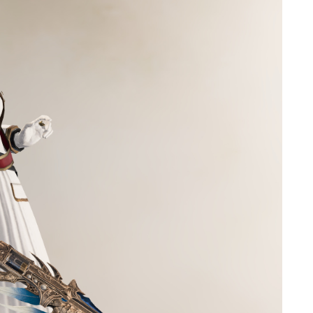
ゴーグル
目隠し
口隠し
マスク
フルフェイス
頭装備ギミックあり
ネイル