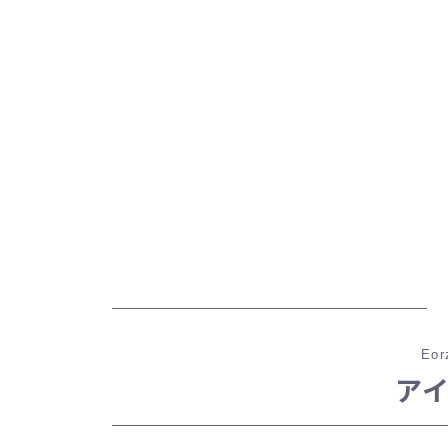
Eor
ア