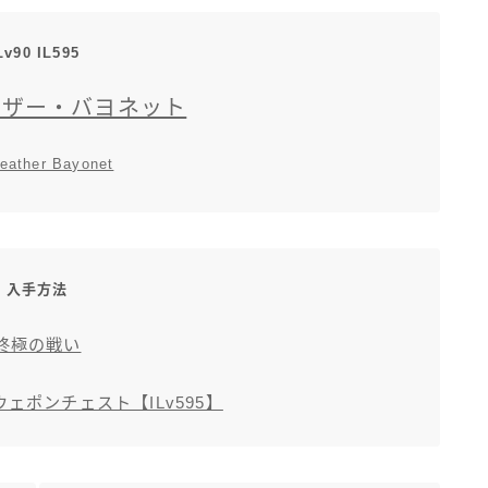
三分丈
Lv90 IL595
四分丈
ェザー・バヨネット
ハーフパンツ
feather Bayonet
七分丈
八分丈
入手方法
終極の戦い
極シタデル・ボズヤ追憶戦
ェポンチェスト【ILv595】