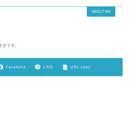
ABOUT ME
好きです。
Facebook
LINE
URL copy