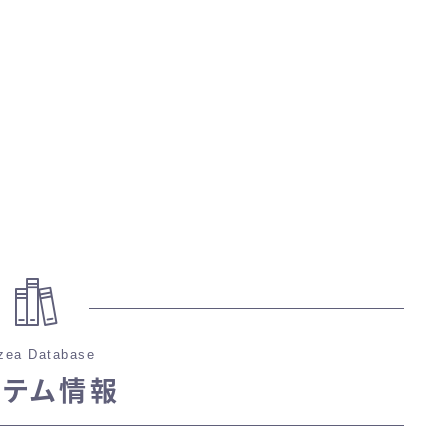
マント
ローライズ
スカート
ミニスカート
ロングスカート
インナーパンツ付きスカート
zea Database
イテム情報
ショートパンツ