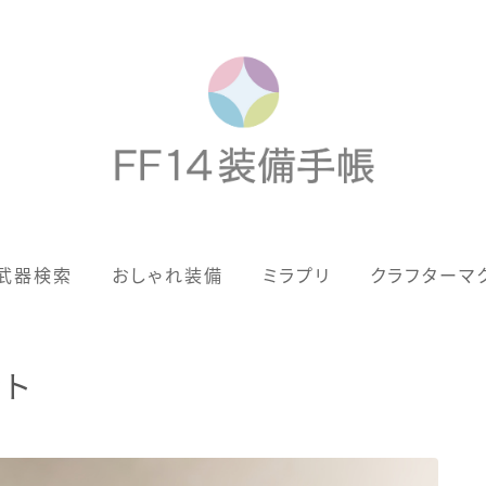
歴代ジョブAF
武器検索
おしゃれ装備
ミラプリ
クラフターマ
男女別デザイン
アネモス（染色可能紅蓮AF）
ット
眼鏡
バイザー