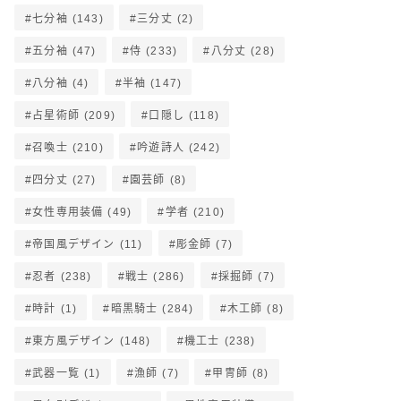
七分袖
(143)
三分丈
(2)
五分袖
(47)
侍
(233)
八分丈
(28)
八分袖
(4)
半袖
(147)
占星術師
(209)
口隠し
(118)
召喚士
(210)
吟遊詩人
(242)
四分丈
(27)
園芸師
(8)
女性専用装備
(49)
学者
(210)
帝国風デザイン
(11)
彫金師
(7)
忍者
(238)
戦士
(286)
採掘師
(7)
時計
(1)
暗黒騎士
(284)
木工師
(8)
東方風デザイン
(148)
機工士
(238)
武器一覧
(1)
漁師
(7)
甲冑師
(8)