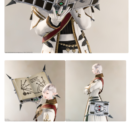
目隠し
口隠し
マスク
フルフェイス
頭装備ギミックあり
ネイル
ノースリーブ
半袖