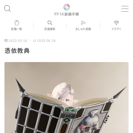
MENU
装備一覧
武器検索
おしゃれ装備
ミラプリ
歴代ジョブAF
2022.03.16
2025.08.26
憑依教典
男女別デザイン
アネモス（染色可能紅蓮AF）
眼鏡
バイザー
ゴーグル