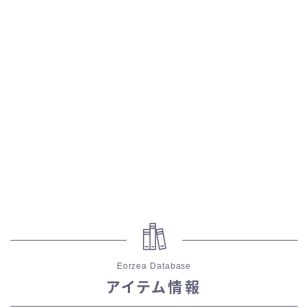
五分袖
七分袖
八分袖
東方風デザイン
イシュガルド風デザイン
アジムステップ風デザイン
マント
Eorzea Database
アイテム情報
ローライズ