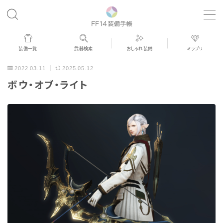
MENU
装備一覧
武器検索
おしゃれ装備
ミラプリ
歴代ジョブAF
2022.03.11
2025.05.12
ボウ・オブ・ライト
男女別デザイン
アネモス（染色可能紅蓮AF）
眼鏡
バイザー
ゴーグル