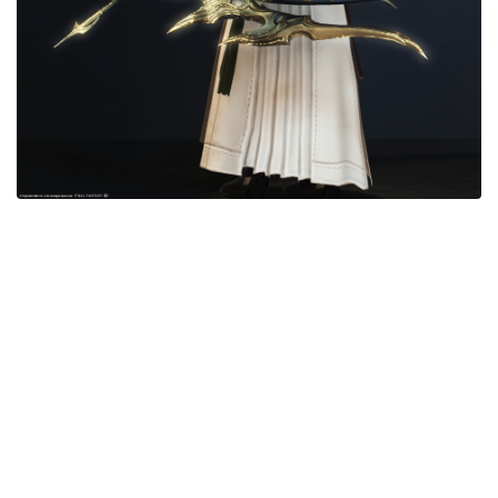
目隠し
口隠し
マスク
フルフェイス
頭装備ギミックあり
ネイル
ノースリーブ
半袖