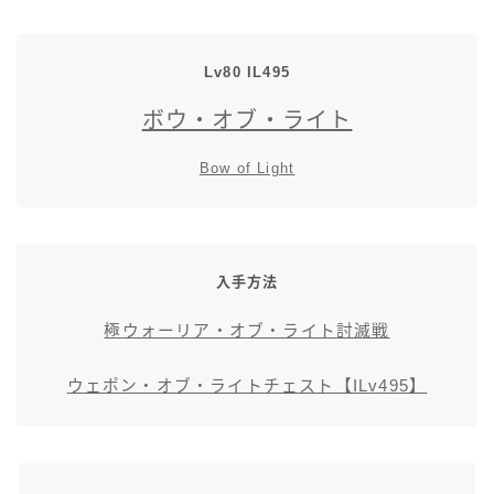
スカート
Lv80 IL495
ミニスカート
ボウ・オブ・ライト
ロングスカート
Bow of Light
インナーパンツ付きスカート
ショートパンツ
入手方法
極ウォーリア・オブ・ライト討滅戦
三分丈
ウェポン・オブ・ライトチェスト【ILv495】
四分丈
ハーフパンツ