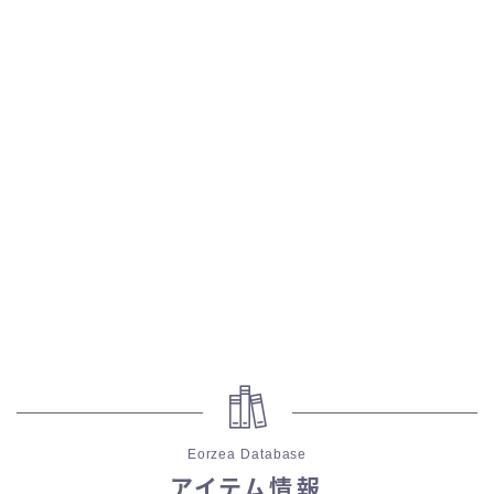
五分袖
七分袖
八分袖
東方風デザイン
イシュガルド風デザイン
アジムステップ風デザイン
マント
Eorzea Database
ローライズ
アイテム情報