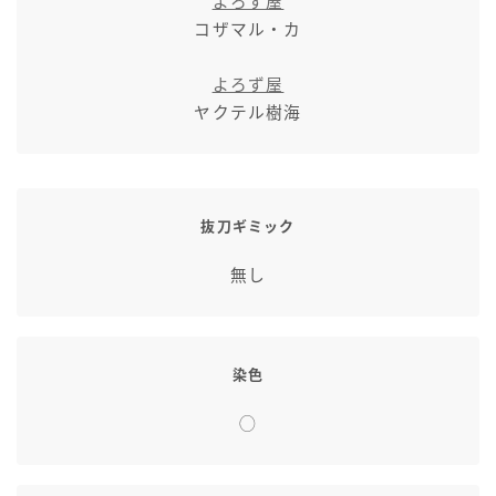
よろず屋
七分丈
コザマル・カ
よろず屋
八分丈
ヤクテル樹海
極シタデル・ボズヤ追憶戦
抜刀ギミック
無し
染色
◯