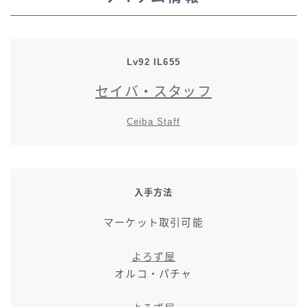
スカート
ミニスカート
Lv92
IL
655
セイバ・スタッフ
ロングスカート
Ceiba Staff
インナーパンツ付きスカート
ショートパンツ
入手方法
三分丈
マーケット取引可能
四分丈
よろず屋
オルコ・パチャ
ハーフパンツ