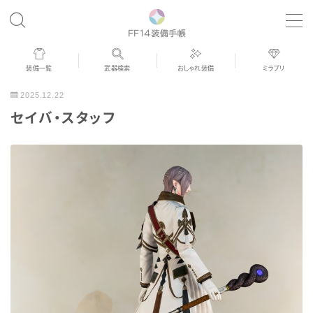
MENU
装備一覧
武器検索
おしゃれ装備
ミラプリ
歴代ジョブAF
2025.12.22
セイバ・スタッフ
男女別デザイン
アネモス（染色可能紅蓮AF）
眼鏡
バイザー
ゴーグル