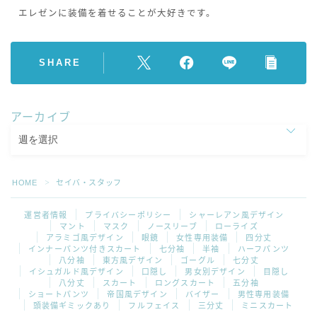
エレゼンに装備を着せることが大好きです。
SHARE
アーカイブ
HOME
セイバ・スタッフ
＞
運営者情報
プライバシーポリシー
シャーレアン風デザイン
マント
マスク
ノースリーブ
ローライズ
アラミゴ風デザイン
眼鏡
女性専用装備
四分丈
インナーパンツ付きスカート
七分袖
半袖
ハーフパンツ
八分袖
東方風デザイン
ゴーグル
七分丈
イシュガルド風デザイン
口隠し
男女別デザイン
目隠し
八分丈
スカート
ロングスカート
五分袖
ショートパンツ
帝国風デザイン
バイザー
男性専用装備
頭装備ギミックあり
フルフェイス
三分丈
ミニスカート