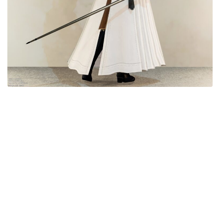
目隠し
口隠し
マスク
フルフェイス
頭装備ギミックあり
ネイル
ノースリーブ
半袖