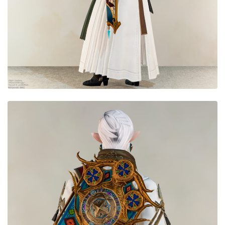
目隠し
口隠し
マスク
フルフェイス
頭装備ギミックあり
ネイル
ノースリーブ
半袖