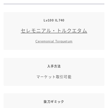
七分丈
八分丈
Lv100
IL
740
セレモニアル・トルクエタム
極シタデル・ボズヤ追憶戦
Ceremonial Torquetum
入手方法
マーケット取引可能
抜刀ギミック