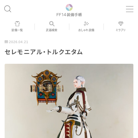
MENU
装備一覧
武器検索
おしゃれ装備
ミラプリ
歴代ジョブAF
2026.04.21
セレモニアル・トルクエタム
男女別デザイン
アネモス（染色可能紅蓮AF）
眼鏡
バイザー
ゴーグル