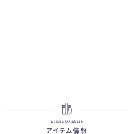
スカート
ミニスカート
ロングスカート
インナーパンツ付きスカート
ショートパンツ
三分丈
四分丈
Eorzea Database
ハーフパンツ
アイテム情報