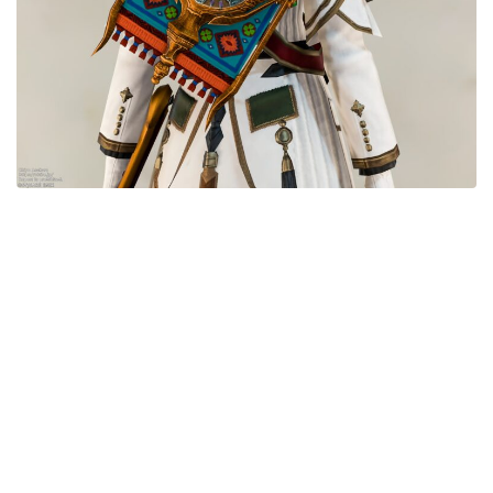
五分袖
七分袖
八分袖
東方風デザイン
イシュガルド風デザイン
アジムステップ風デザイン
マント
ローライズ