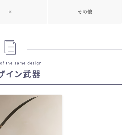
✕
その他
of the same design
ザイン武器