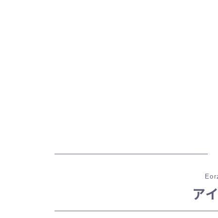
Eor
ア