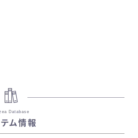
マント
ローライズ
スカート
ミニスカート
ロングスカート
インナーパンツ付きスカート
zea Database
イテム情報
ショートパンツ