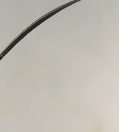
ゴーグル
目隠し
口隠し
マスク
フルフェイス
頭装備ギミックあり
ネイル