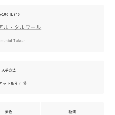
三分丈
v100
IL
740
四分丈
アル・タルワール
ハーフパンツ
emonial Tulwar
七分丈
八分丈
入手方法
極シタデル・ボズヤ追憶戦
ケット取引可能
染色
種類