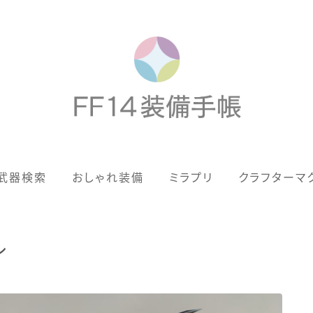
歴代ジョブAF
武器検索
おしゃれ装備
ミラプリ
クラフターマ
男女別デザイン
アネモス（染色可能紅蓮AF）
ル
眼鏡
バイザー