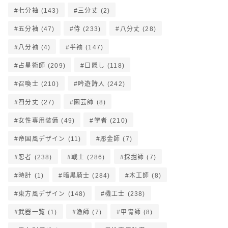
七分袖
(143)
三分丈
(2)
五分袖
(47)
侍
(233)
八分丈
(28)
八分袖
(4)
半袖
(147)
占星術師
(209)
口隠し
(118)
召喚士
(210)
吟遊詩人
(242)
四分丈
(27)
園芸師
(8)
女性専用装備
(49)
学者
(210)
帝国風デザイン
(11)
彫金師
(7)
忍者
(238)
戦士
(286)
採掘師
(7)
時計
(1)
暗黒騎士
(284)
木工師
(8)
東方風デザイン
(148)
機工士
(238)
武器一覧
(1)
漁師
(7)
甲冑師
(8)