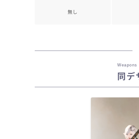
無し
Weapons 
同デ