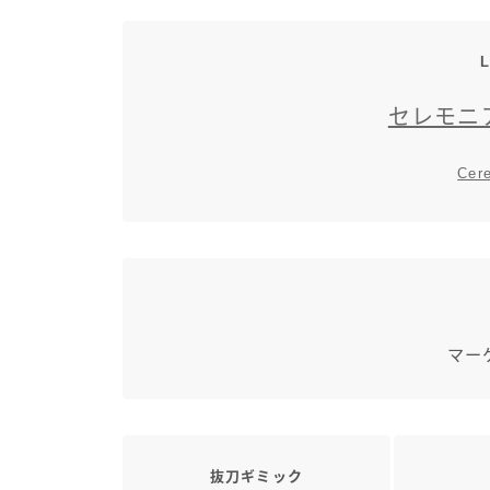
L
セレモニ
Cer
マー
抜刀ギミック