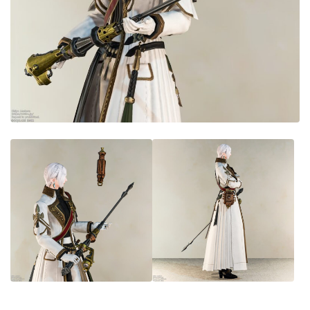
目隠し
口隠し
マスク
フルフェイス
頭装備ギミックあり
ネイル
ノースリーブ
半袖