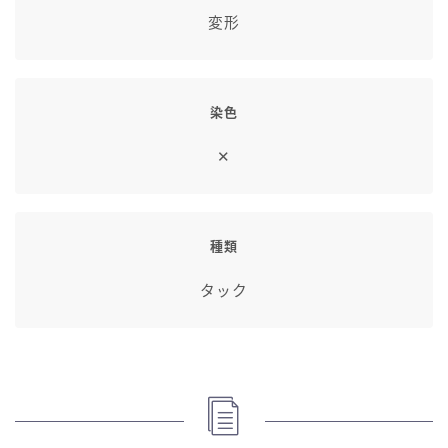
変形
染色
✕
種類
タック