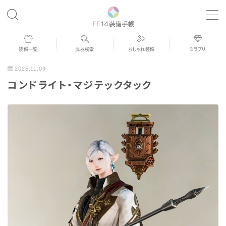
MENU
装備一覧
武器検索
おしゃれ装備
ミラプリ
歴代ジョブAF
2025.11.09
コンドライト・マジテックタック
男女別デザイン
アネモス（染色可能紅蓮AF）
眼鏡
バイザー
ゴーグル