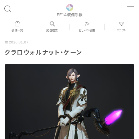
MENU
装備一覧
武器検索
おしゃれ装備
ミラプリ
歴代ジョブAF
2026.01.07
クラロウォルナット・ケーン
男女別デザイン
アネモス（染色可能紅蓮AF）
眼鏡
バイザー
ゴーグル