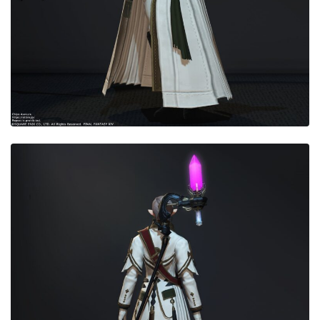
目隠し
口隠し
マスク
フルフェイス
頭装備ギミックあり
ネイル
ノースリーブ
半袖