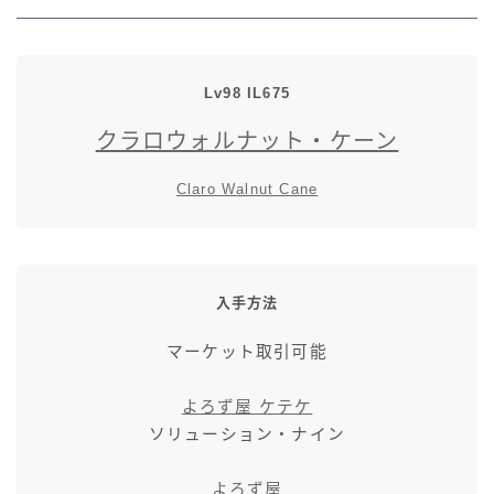
七分丈
八分丈
Lv98
IL
675
クラロウォルナット・ケーン
極シタデル・ボズヤ追憶戦
Claro Walnut Cane
入手方法
マーケット取引可能
よろず屋 ケテケ
ソリューション・ナイン
よろず屋