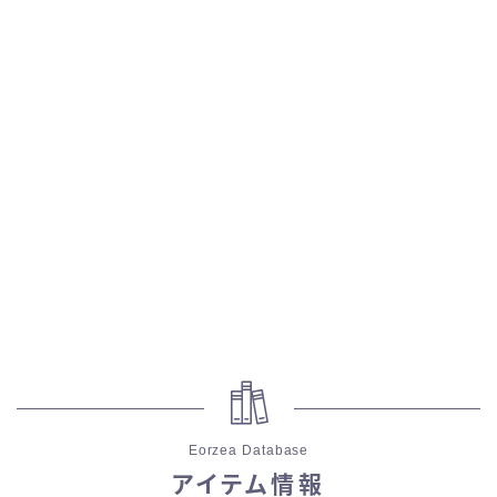
スカート
ミニスカート
ロングスカート
インナーパンツ付きスカート
ショートパンツ
三分丈
四分丈
Eorzea Database
ハーフパンツ
アイテム情報