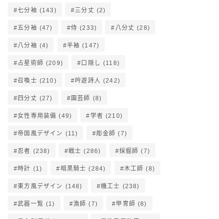
七分袖
(143)
三分丈
(2)
五分袖
(47)
侍
(233)
八分丈
(28)
八分袖
(4)
半袖
(147)
占星術師
(209)
口隠し
(118)
召喚士
(210)
吟遊詩人
(242)
四分丈
(27)
園芸師
(8)
女性専用装備
(49)
学者
(210)
帝国風デザイン
(11)
彫金師
(7)
忍者
(238)
戦士
(286)
採掘師
(7)
時計
(1)
暗黒騎士
(284)
木工師
(8)
東方風デザイン
(148)
機工士
(238)
武器一覧
(1)
漁師
(7)
甲冑師
(8)