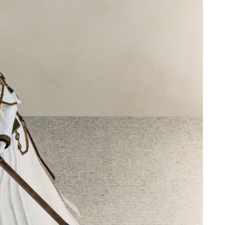
ゴーグル
目隠し
口隠し
マスク
フルフェイス
頭装備ギミックあり
ネイル