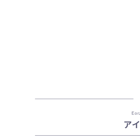
Eor
ア