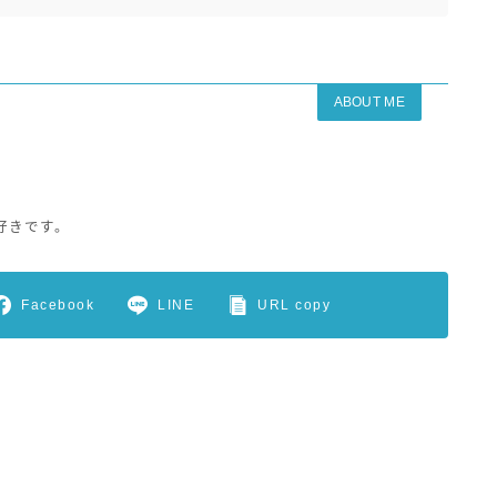
ABOUT ME
好きです。
Facebook
LINE
URL copy