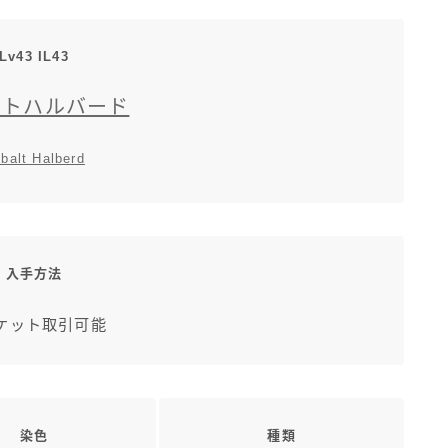
三分丈
Lv43 IL43
四分丈
ルトハルバード
ハーフパンツ
balt Halberd
七分丈
八分丈
入手方法
極シタデル・ボズヤ追憶戦
ケット取引可能
染色
種類