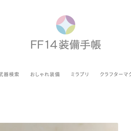
歴代ジョブAF
武器検索
おしゃれ装備
ミラプリ
クラフターマ
男女別デザイン
アネモス（染色可能紅蓮AF）
眼鏡
バイザー