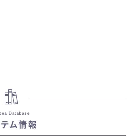
マント
ローライズ
スカート
ミニスカート
ロングスカート
インナーパンツ付きスカート
zea Database
イテム情報
ショートパンツ