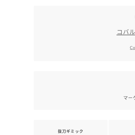
コバ
Co
マー
抜刀ギミック