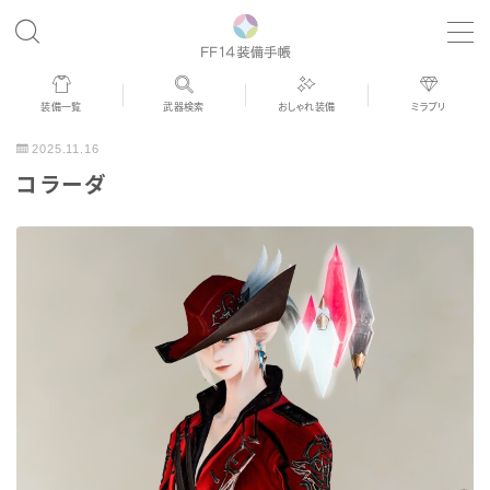
MENU
装備一覧
武器検索
おしゃれ装備
ミラプリ
歴代ジョブAF
2025.11.16
コラーダ
男女別デザイン
アネモス（染色可能紅蓮AF）
眼鏡
バイザー
ゴーグル