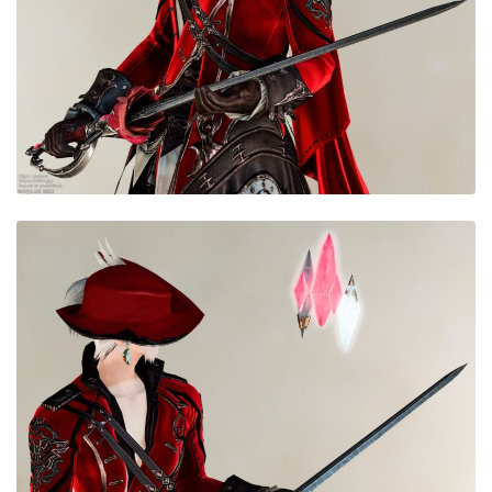
目隠し
口隠し
マスク
フルフェイス
頭装備ギミックあり
ネイル
ノースリーブ
半袖