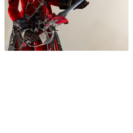
五分袖
七分袖
八分袖
東方風デザイン
イシュガルド風デザイン
アジムステップ風デザイン
マント
ローライズ