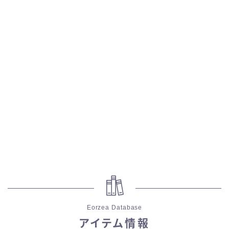
スカート
ミニスカート
ロングスカート
インナーパンツ付きスカート
ショートパンツ
三分丈
四分丈
Eorzea Database
ハーフパンツ
アイテム情報