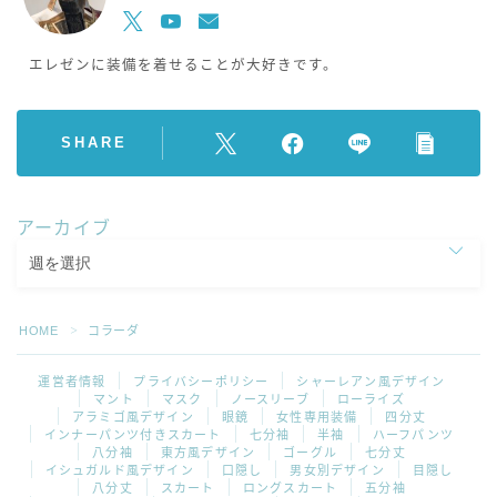
エレゼンに装備を着せることが大好きです。
SHARE
アーカイブ
HOME
コラーダ
＞
運営者情報
プライバシーポリシー
シャーレアン風デザイン
マント
マスク
ノースリーブ
ローライズ
アラミゴ風デザイン
眼鏡
女性専用装備
四分丈
インナーパンツ付きスカート
七分袖
半袖
ハーフパンツ
八分袖
東方風デザイン
ゴーグル
七分丈
イシュガルド風デザイン
口隠し
男女別デザイン
目隠し
八分丈
スカート
ロングスカート
五分袖