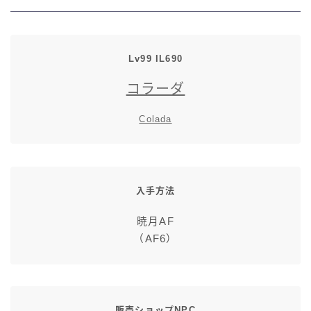
七分丈
八分丈
Lv99 IL690
コラーダ
極シタデル・ボズヤ追憶戦
Colada
入手方法
暁月AF
（AF6）
販売ショップNPC