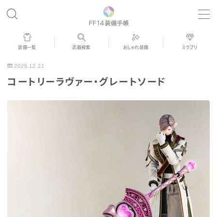
MENU
装備一覧
武器検索
おしゃれ装備
ミラプリ
歴代ジョブAF
2025.12.21
コートリーラヴァー・グレートソード
男女別デザイン
アネモス（染色可能紅蓮AF）
眼鏡
バイザー
ゴーグル