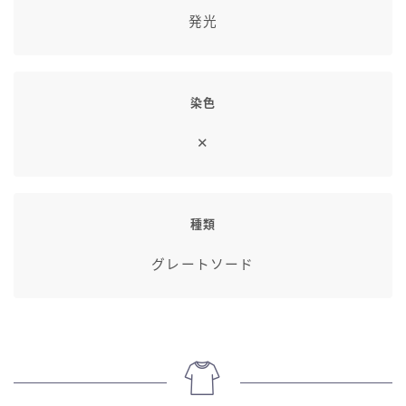
七分丈
発光
八分丈
染色
極シタデル・ボズヤ追憶戦
✕
種類
グレートソード