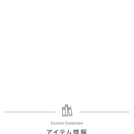
五分袖
七分袖
八分袖
東方風デザイン
イシュガルド風デザイン
アジムステップ風デザイン
マント
Eorzea Database
ローライズ
アイテム情報