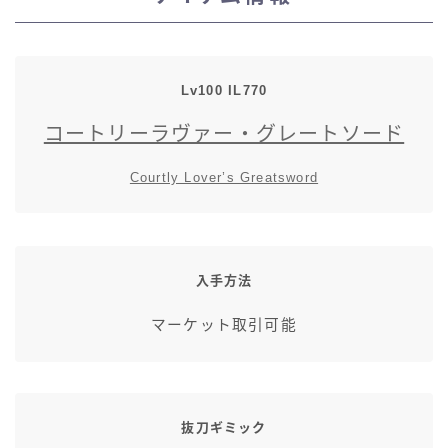
スカート
ミニスカート
Lv100
IL
770
コートリーラヴァー・グレートソード
ロングスカート
Courtly Lover’s Greatsword
インナーパンツ付きスカート
ショートパンツ
入手方法
三分丈
マーケット取引可能
四分丈
ハーフパンツ
抜刀ギミック