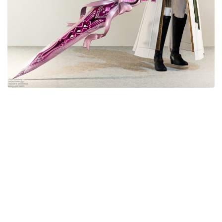
目隠し
口隠し
マスク
フルフェイス
頭装備ギミックあり
ネイル
ノースリーブ
半袖