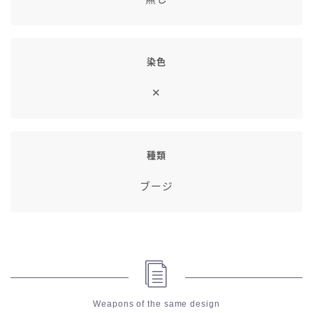
七分丈
八分丈
染色
✕
極シタデル・ボズヤ追憶戦
種類
ブージ
Weapons of the same design