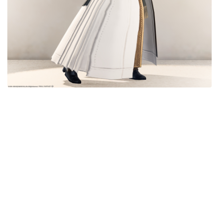
目隠し
口隠し
マスク
フルフェイス
頭装備ギミックあり
ネイル
ノースリーブ
半袖