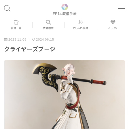
MENU
装備一覧
武器検索
おしゃれ装備
ミラプリ
歴代ジョブAF
2023.11.08
2024.06.15
クライヤーズブージ
男女別デザイン
アネモス（染色可能紅蓮AF）
眼鏡
バイザー
ゴーグル