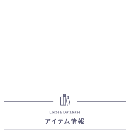
五分袖
七分袖
八分袖
東方風デザイン
イシュガルド風デザイン
アジムステップ風デザイン
マント
Eorzea Database
アイテム情報
ローライズ