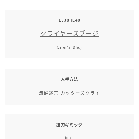
スカート
Lv38 IL40
ミニスカート
クライヤーズブージ
ロングスカート
Crier’s Bhuj
インナーパンツ付きスカート
ショートパンツ
入手方法
流砂迷宮 カッターズクライ
三分丈
四分丈
抜刀ギミック
ハーフパンツ
無し