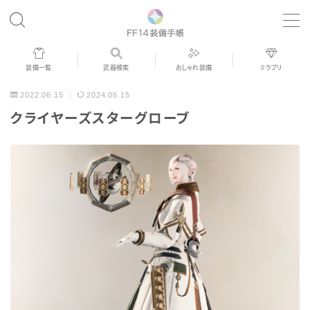
MENU
装備一覧
武器検索
おしゃれ装備
ミラプリ
歴代ジョブAF
2022.06.15
2024.06.15
クライヤーズスターグローブ
男女別デザイン
アネモス（染色可能紅蓮AF）
眼鏡
バイザー
ゴーグル