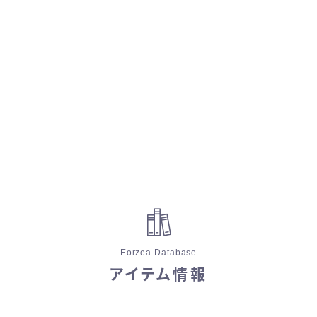
スカート
ミニスカート
ロングスカート
インナーパンツ付きスカート
ショートパンツ
三分丈
Eorzea Database
四分丈
アイテム情報
ハーフパンツ