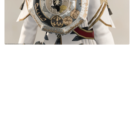
五分袖
七分袖
八分袖
東方風デザイン
イシュガルド風デザイン
アジムステップ風デザイン
マント
ローライズ