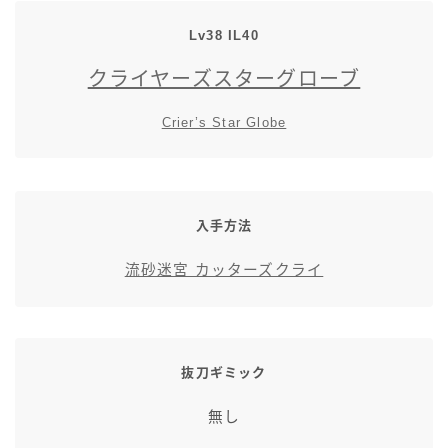
七分丈
Lv38 IL40
クライヤーズスターグローブ
八分丈
Crier’s Star Globe
極シタデル・ボズヤ追憶戦
入手方法
流砂迷宮 カッターズクライ
抜刀ギミック
無し