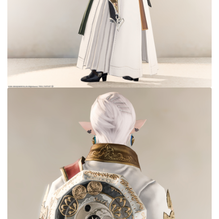
目隠し
口隠し
マスク
フルフェイス
頭装備ギミックあり
ネイル
ノースリーブ
半袖