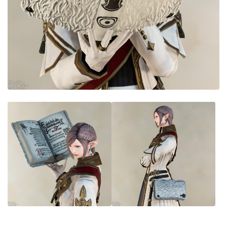
目隠し
口隠し
マスク
フルフェイス
頭装備ギミックあり
ネイル
ノースリーブ
半袖