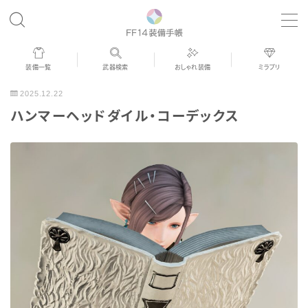
MENU
装備一覧
武器検索
おしゃれ装備
ミラプリ
歴代ジョブAF
2025.12.22
ハンマーヘッドダイル・コーデックス
男女別デザイン
アネモス（染色可能紅蓮AF）
眼鏡
バイザー
ゴーグル