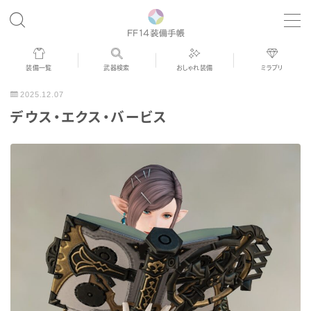
MENU
装備一覧
武器検索
おしゃれ装備
ミラプリ
歴代ジョブAF
2025.12.07
デウス・エクス・バービス
男女別デザイン
アネモス（染色可能紅蓮AF）
眼鏡
バイザー
ゴーグル