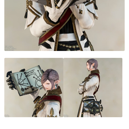
目隠し
口隠し
マスク
フルフェイス
頭装備ギミックあり
ネイル
ノースリーブ
半袖