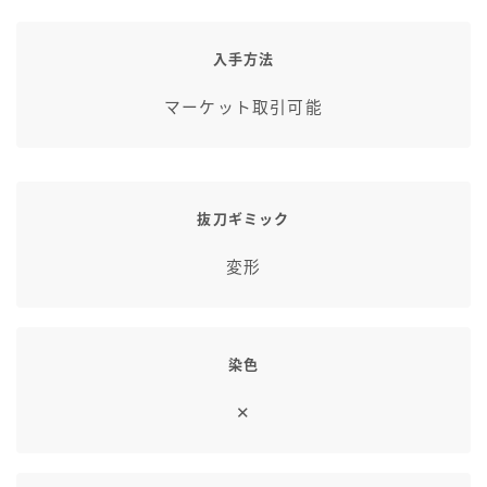
七分丈
入手方法
八分丈
マーケット取引可能
極シタデル・ボズヤ追憶戦
抜刀ギミック
変形
染色
✕