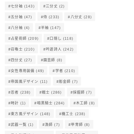
七分袖
(143)
三分丈
(2)
五分袖
(47)
侍
(233)
八分丈
(28)
八分袖
(4)
半袖
(147)
占星術師
(209)
口隠し
(118)
召喚士
(210)
吟遊詩人
(242)
四分丈
(27)
園芸師
(8)
女性専用装備
(49)
学者
(210)
帝国風デザイン
(11)
彫金師
(7)
忍者
(238)
戦士
(286)
採掘師
(7)
時計
(1)
暗黒騎士
(284)
木工師
(8)
東方風デザイン
(148)
機工士
(238)
武器一覧
(1)
漁師
(7)
甲冑師
(8)