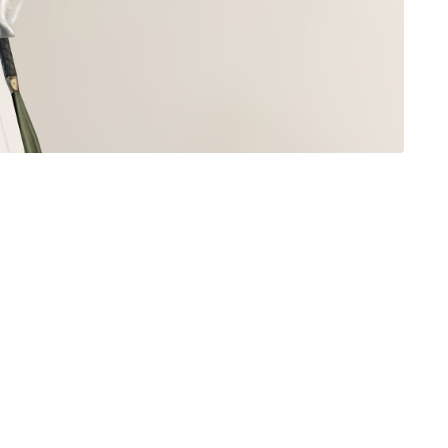
三分丈
四分丈
ハーフパンツ
七分丈
八分丈
極シタデル・ボズヤ追憶戦