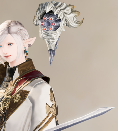
ゴーグル
目隠し
口隠し
マスク
フルフェイス
頭装備ギミックあり
ネイル