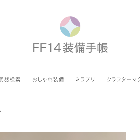
歴代ジョブAF
武器検索
おしゃれ装備
ミラプリ
クラフターマ
男女別デザイン
アネモス（染色可能紅蓮AF）
ー
眼鏡
バイザー