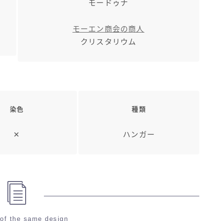
モードゥナ
モーエン商会の商人
クリスタリウム
染色
種類
✕
ハンガー
of the same design