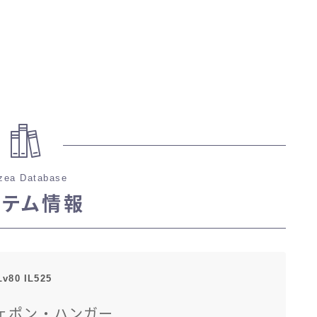
zea Database
イテム情報
Lv80 IL525
ェポン・ハンガー