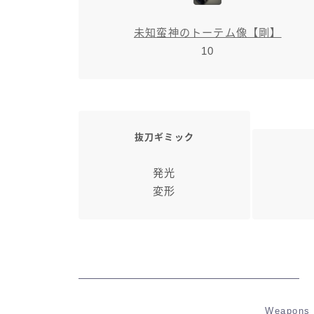
未知蛮神のトーテム像【剛】
10
抜刀ギミック
発光
変形
Weapons 