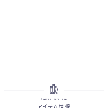
五分袖
七分袖
八分袖
東方風デザイン
イシュガルド風デザイン
アジムステップ風デザイン
マント
Eorzea Database
ローライズ
アイテム情報