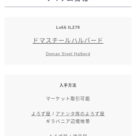
スカート
ミニスカート
Lv66
IL
279
ドマスチールハルバード
ロングスカート
Doman Steel Halberd
インナーパンツ付きスカート
ショートパンツ
入手方法
三分丈
マーケット取引可能
四分丈
よろず屋
/
アナンタ族のよろず屋
ギラバニア辺境地帯
ハーフパンツ