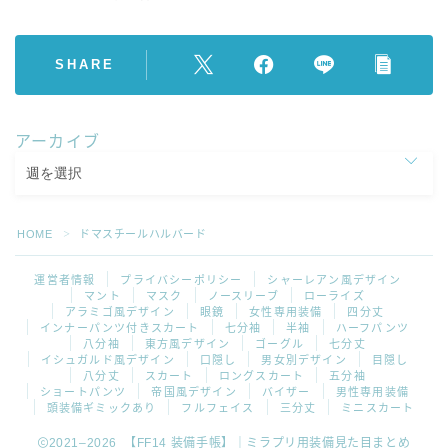
SHARE
アーカイブ
HOME
ドマスチールハルバード
＞
運営者情報
プライバシーポリシー
シャーレアン風デザイン
マント
マスク
ノースリーブ
ローライズ
アラミゴ風デザイン
眼鏡
女性専用装備
四分丈
インナーパンツ付きスカート
七分袖
半袖
ハーフパンツ
八分袖
東方風デザイン
ゴーグル
七分丈
イシュガルド風デザイン
口隠し
男女別デザイン
目隠し
八分丈
スカート
ロングスカート
五分袖
ショートパンツ
帝国風デザイン
バイザー
男性専用装備
頭装備ギミックあり
フルフェイス
三分丈
ミニスカート
2021–2026 【FF14 装備手帳】｜ミラプリ用装備見た目まとめ