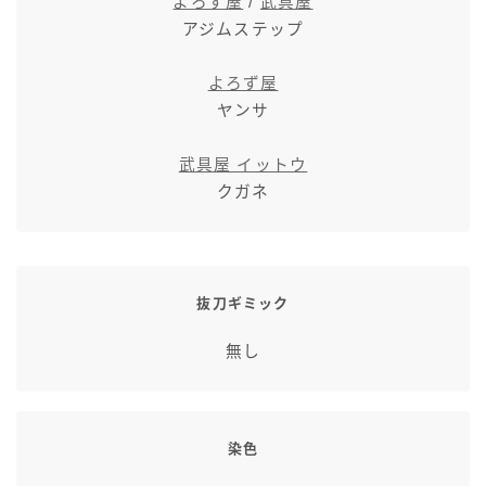
よろず屋
/
武具屋
七分丈
アジムステップ
よろず屋
八分丈
ヤンサ
極シタデル・ボズヤ追憶戦
武具屋 イットウ
クガネ
抜刀ギミック
無し
染色