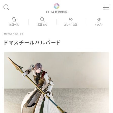
MENU
装備一覧
武器検索
おしゃれ装備
ミラプリ
歴代ジョブAF
2026.01.23
ドマスチールハルバード
男女別デザイン
アネモス（染色可能紅蓮AF）
眼鏡
バイザー
ゴーグル