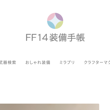
歴代ジョブAF
武器検索
おしゃれ装備
ミラプリ
クラフターマ
男女別デザイン
アネモス（染色可能紅蓮AF）
眼鏡
バイザー