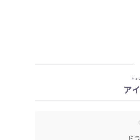
Eor
ア
ド