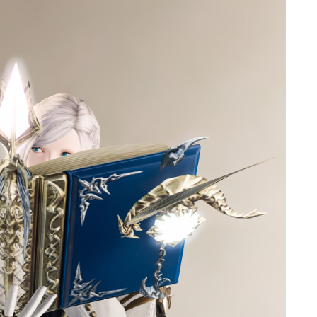
ゴーグル
目隠し
口隠し
マスク
フルフェイス
頭装備ギミックあり
ネイル