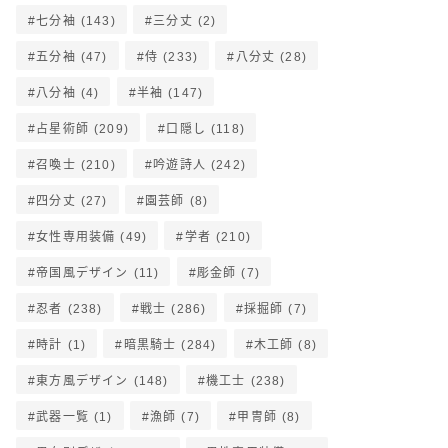
七分袖
(143)
三分丈
(2)
五分袖
(47)
侍
(233)
八分丈
(28)
八分袖
(4)
半袖
(147)
占星術師
(209)
口隠し
(118)
召喚士
(210)
吟遊詩人
(242)
四分丈
(27)
園芸師
(8)
女性専用装備
(49)
学者
(210)
帝国風デザイン
(11)
彫金師
(7)
忍者
(238)
戦士
(286)
採掘師
(7)
時計
(1)
暗黒騎士
(284)
木工師
(8)
東方風デザイン
(148)
機工士
(238)
武器一覧
(1)
漁師
(7)
甲冑師
(8)