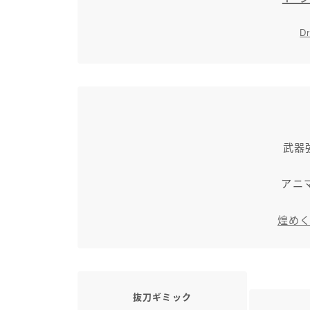
D
武器
アニマ
煌め
抜刀ギミック