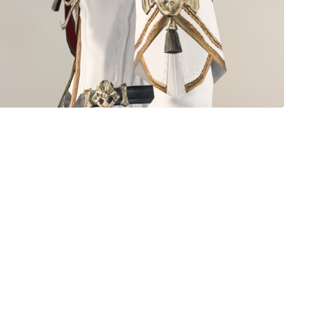
三分丈
四分丈
ハーフパンツ
七分丈
八分丈
極シタデル・ボズヤ追憶戦