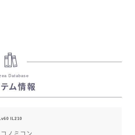
zea Database
イテム情報
Lv60 IL210
ラコノミコン