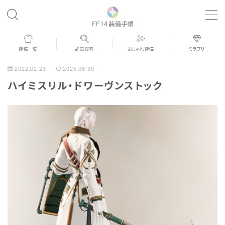
MENU
装備一覧
武器検索
おしゃれ装備
ミラプリ
歴代ジョブAF
2022.02.23
2025.08.30
ハイミスリル・ドワーヴンストック
男女別デザイン
アネモス（染色可能紅蓮AF）
眼鏡
バイザー
ゴーグル