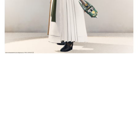
五分袖
七分袖
八分袖
東方風デザイン
イシュガルド風デザイン
アジムステップ風デザイン
マント
ローライズ