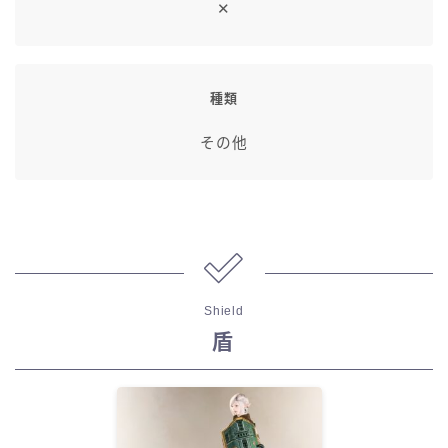
✕
種類
その他
Shield
盾