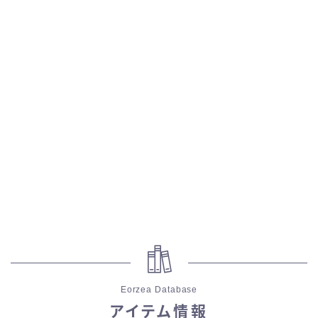
スカート
ミニスカート
ロングスカート
インナーパンツ付きスカート
ショートパンツ
三分丈
四分丈
Eorzea Database
ハーフパンツ
アイテム情報