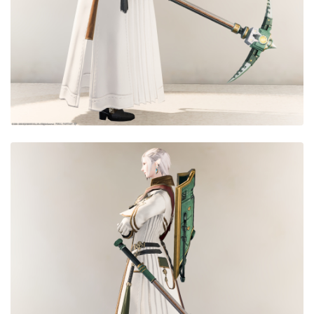
目隠し
口隠し
マスク
フルフェイス
頭装備ギミックあり
ネイル
ノースリーブ
半袖