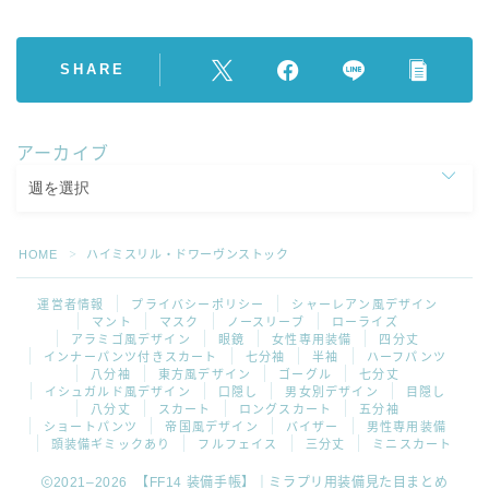
SHARE
アーカイブ
HOME
ハイミスリル・ドワーヴンストック
＞
運営者情報
プライバシーポリシー
シャーレアン風デザイン
マント
マスク
ノースリーブ
ローライズ
アラミゴ風デザイン
眼鏡
女性専用装備
四分丈
インナーパンツ付きスカート
七分袖
半袖
ハーフパンツ
八分袖
東方風デザイン
ゴーグル
七分丈
イシュガルド風デザイン
口隠し
男女別デザイン
目隠し
八分丈
スカート
ロングスカート
五分袖
ショートパンツ
帝国風デザイン
バイザー
男性専用装備
頭装備ギミックあり
フルフェイス
三分丈
ミニスカート
2021–2026 【FF14 装備手帳】｜ミラプリ用装備見た目まとめ