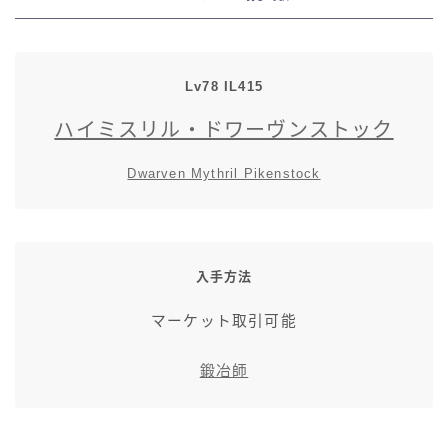
七分丈
八分丈
Lv78 IL415
ハイミスリル・ドワーヴンストック
極シタデル・ボズヤ追憶戦
Dwarven Mythril Pikenstock
入手方法
マーケット取引可能
鍛冶師