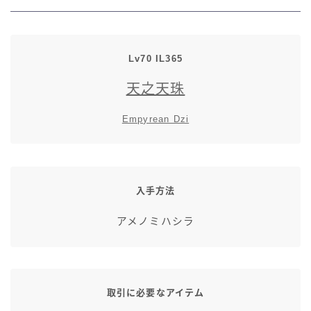
七分丈
八分丈
Lv70 IL365
天之天珠
極シタデル・ボズヤ追憶戦
Empyrean Dzi
入手方法
アメノミハシラ
取引に必要なアイテム