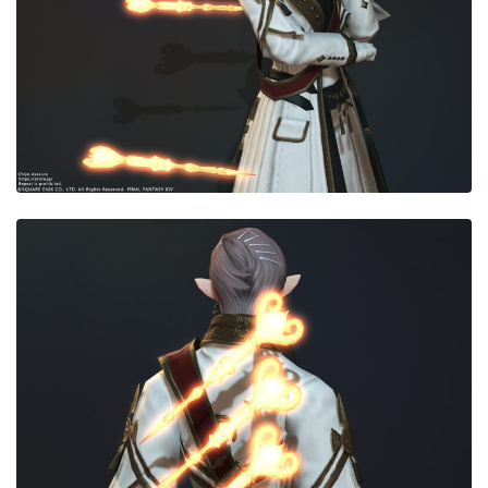
目隠し
口隠し
マスク
フルフェイス
頭装備ギミックあり
ネイル
ノースリーブ
半袖