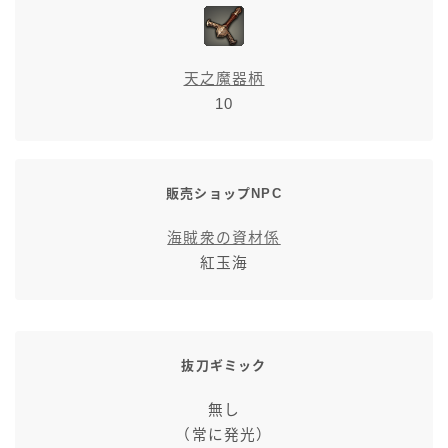
天之魔器柄
10
販売ショップNPC
海賊衆の資材係
紅玉海
抜刀ギミック
無し
（常に発光）