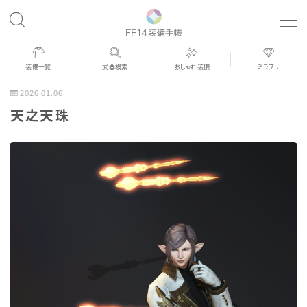
MENU
装備一覧
武器検索
おしゃれ装備
ミラプリ
歴代ジョブAF
2026.01.06
天之天珠
男女別デザイン
アネモス（染色可能紅蓮AF）
眼鏡
バイザー
ゴーグル