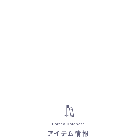
スカート
ミニスカート
ロングスカート
インナーパンツ付きスカート
ショートパンツ
三分丈
四分丈
Eorzea Database
ハーフパンツ
アイテム情報