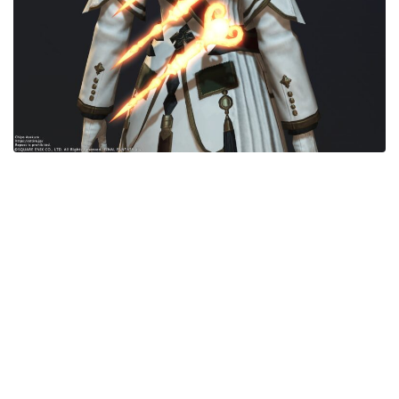
五分袖
七分袖
八分袖
東方風デザイン
イシュガルド風デザイン
アジムステップ風デザイン
マント
ローライズ