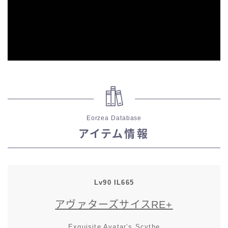
スカート
ミニスカート
ロングスカート
インナーパンツ付きスカート
Eorzea Database
ショートパンツ
アイテム情報
三分丈
四分丈
Lv90 IL665
アヴァターズサイスRE+
ハーフパンツ
Exquisite Avatar’s Scythe