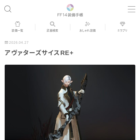
MENU
装備一覧
武器検索
おしゃれ装備
ミラプリ
歴代ジョブAF
2026.04.27
アヴァターズサイスRE+
男女別デザイン
アネモス（染色可能紅蓮AF）
眼鏡
バイザー
ゴーグル