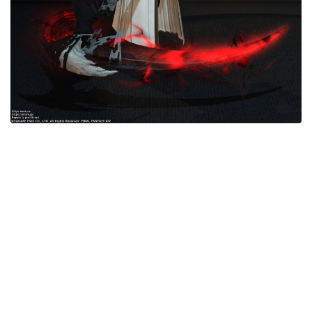
目隠し
口隠し
マスク
フルフェイス
頭装備ギミックあり
ネイル
ノースリーブ
半袖