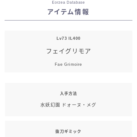
Eorzea Database
七分丈
アイテム情報
八分丈
Lv73 IL400
極シタデル・ボズヤ追憶戦
フェイグリモア
Fae Grimoire
入手方法
水妖幻園 ドォーヌ・メグ
抜刀ギミック