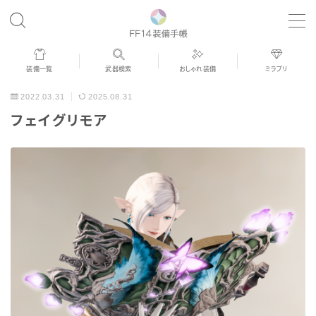
MENU
装備一覧
武器検索
おしゃれ装備
ミラプリ
歴代ジョブAF
2022.03.31
2025.08.31
フェイグリモア
男女別デザイン
アネモス（染色可能紅蓮AF）
眼鏡
バイザー
ゴーグル