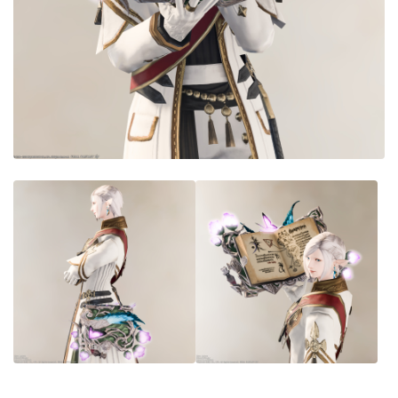
目隠し
口隠し
マスク
フルフェイス
頭装備ギミックあり
ネイル
ノースリーブ
半袖