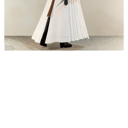
目隠し
口隠し
マスク
フルフェイス
頭装備ギミックあり
ネイル
ノースリーブ
半袖