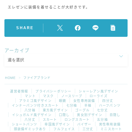
エレゼンに装備を着せることが大好きです。
SHARE
アーカイブ
HOME
ファイアブランド
＞
運営者情報
プライバシーポリシー
シャーレアン風デザイン
マント
マスク
ノースリーブ
ローライズ
アラミゴ風デザイン
眼鏡
女性専用装備
四分丈
インナーパンツ付きスカート
七分袖
半袖
ハーフパンツ
八分袖
東方風デザイン
ゴーグル
七分丈
イシュガルド風デザイン
口隠し
男女別デザイン
目隠し
八分丈
スカート
ロングスカート
五分袖
ショートパンツ
帝国風デザイン
バイザー
男性専用装備
頭装備ギミックあり
フルフェイス
三分丈
ミニスカート