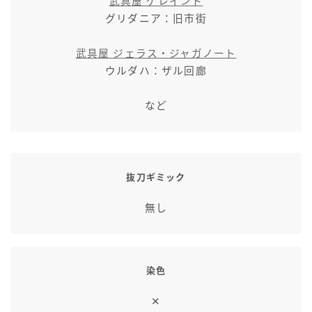
武具屋 ゲレイント
七分丈
グリダニア：旧市街
武具屋 ジェラス・ジャガノート
八分丈
ウルダハ：ザル回廊
極シタデル・ボズヤ追憶戦
など
抜刀ギミック
無し
染色
✕