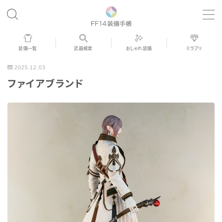
MENU
装備一覧
武器検索
おしゃれ装備
ミラプリ
歴代ジョブAF
2025.12.03
ファイアブランド
男女別デザイン
アネモス（染色可能紅蓮AF）
眼鏡
バイザー
ゴーグル