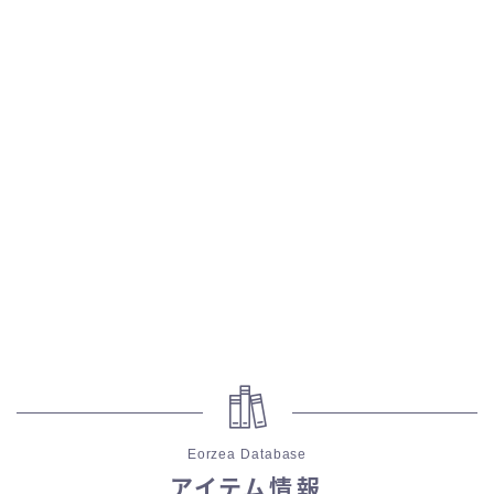
五分袖
七分袖
八分袖
東方風デザイン
イシュガルド風デザイン
アジムステップ風デザイン
マント
Eorzea Database
ローライズ
アイテム情報