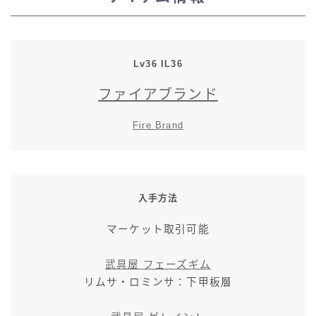
スカート
ミニスカート
Lv36 IL36
ファイアブランド
ロングスカート
Fire Brand
インナーパンツ付きスカート
ショートパンツ
入手方法
三分丈
マーケット取引可能
四分丈
武具屋 フェーズギム
リムサ・ロミンサ：下甲板層
ハーフパンツ